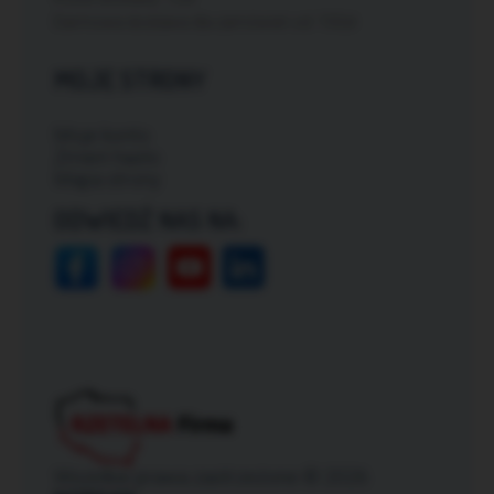
Darmowa dostawa dla zamówień od: 150zł
MOJE STRONY
Moje konto
Zmień hasło
Mapa strony
ODWIEDŹ NAS NA:
Wszelkie prawa zastrzeżone © 2026