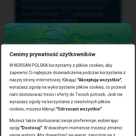
przetwarzania, przenoszenia i sprzeciwu oraz
złożenia skargi do Prezesa Urzędu Ochrony
Danych Osobowych.
TUTAJ
sprawdzisz jak
przetwarzamy dane osobowe.
Cenimy prywatność użytkowników
NASZE PRODUKTY:
W NORSAN POLSKA korzystamy z plików cookies, aby
zapewnić Ci najlepsze doświadczenia podczas korzystania z
naszej strony internetowej. Klikając
"Akceptuję wszystkie"
,
Kwasy omega-3
Zgarnij 10% rabatu na pierwsze
wyrażasz zgodę na wykorzystanie plików cookies, co pozwoli
Suplementy dla wegan
zakupy!
Kapsułki z omega-3
nam dostosować treści i oferty do Twoich potrzeb. Jeśli nie
Tran norweski
wyrażasz zgody na korzystanie z nieistotnych plików
Zapisz się do naszego newslettera i odbierz kod zniżkowy.
Olej rybny
cookies, możesz kliknąć
"Odrzucam wszystkie"
.
Bądź na bieżąco z promocjami, nowościami i zdrowymi
Olej z alg
wskazówkami od NORSAN!
Olej omega-3 dla psa i kota
Możesz także dostosować swoje preferencje, wybierając
opcję
"Dostosuj"
. W dowolnym momencie możesz zmienić
NORSAN:
swoje wybory. Aby dowiedzieć się więcej, zapoznaj się z