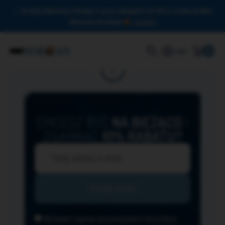
Drodzy Miłośnicy Omega-3, przy zakupach od 150 zł czeka na Was
darmowa dostawa!
Zamknij
0
Login
CHCESZ BYĆ
NA BIEŻĄCO
I
ZGARNĄĆ
10% RABATU?
Wyrażam zgodę na przesyłanie na podany