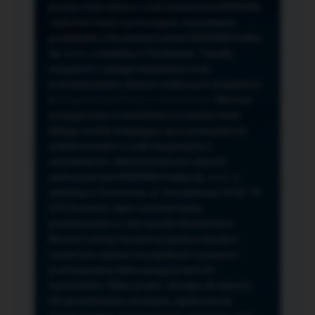
przeze mnie adres e-mail newslettera NORSAN,
czyli informacji o promocjach, nowościach,
produktach oferowanych przez NORSAN Polska
Sp. z o.o. z siedzibą w Szczecinie. Zasady
związane z usługą newslettera oraz
przetwarzaniem danych osobowych znajdziesz
w
Regulaminie
i
Polityce Prywatności
. Możesz
zrezygnować z newslettera w każdej chwili
klikając na link znajdujący się w przesyłanych
wiadomościach e-mail związanych z
newsletterem. Administratorem danych
osobowych jest NORSAN Polska Sp. z o.o. z
siedzibą w Szczecinie, ul. Szczawiowa 54 D,F 70-
010 Szczecin, dane osobowe będą
przetwarzane w celu wysyłki Newslettera.
Możesz cofnąć wyrażoną zgodę w każdym
czasie bez wpływu na zgodność z prawem
przetwarzania dokonanego przed ich
wycofaniem. Masz prawo: dostępu do danych,
ich sprostowania, usunięcia, ograniczenia