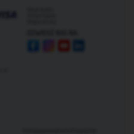
Moje konto
Zmień hasło
Mapa strony
ODWIEDŹ NAS NA:
 od:
Polityka prywatności
Regulamin
|