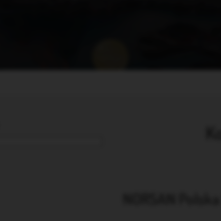
K
NORSAN Polska S