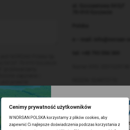
ul. Szczawiowa 54 D,F
70-010 Szczecin
Polska
e – mail: info@norsan-
tel: +48 793 556 369
jest NORSAN Polska Sp.
wa 54 D,F 70-010 Szczecin.
Numer KRS: 0001029748
t” przetwarzamy
łożone zapytanie i
REGON: 524972170
 jest prawnie
woje dane osobowe do
NIP: 8513291219
ięki ich podaniu możemy
Zgarnij 10% rabatu
acje na temat
Cenimy prywatność użytkowników
ajdziesz w
Klauzuli
pierwsze zakupy
W NORSAN POLSKA korzystamy z plików cookies, aby
Zapisz się do naszego newslett
zapewnić Ci najlepsze doświadczenia podczas korzystania z