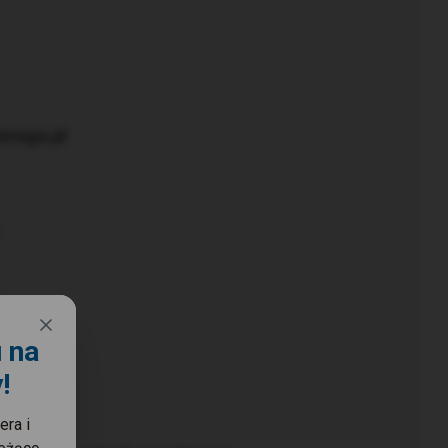
omega.pl
 na
!
era i