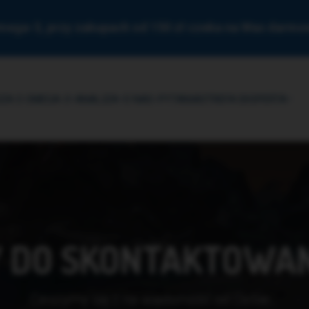
mega-3, przy zakupach od 150 zł czeka na Was darm
ZA O OMEGA-3
ANALIZA
O NAS
PYTANIA
STREFA EKSPERTA
DO SKONTAKTOWANI
Cieszymy się z na wiadomość od Ciebie…