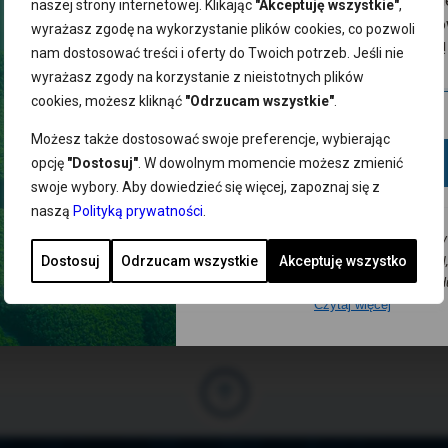
odbierz kod zniżkowy. Bądź na b
Zapraszamy także do ko
naszej strony internetowej. Klikając
"Akceptuję wszystkie"
,
z promocjami, nowościami i zdr
marketingowej na adres
wyrażasz zgodę na wykorzystanie plików cookies, co pozwoli
wskazówkami od NORSAN!
nam dostosować treści i oferty do Twoich potrzeb. Jeśli nie
marketing@norsan-ome
wyrażasz zgody na korzystanie z nieistotnych plików
cookies, możesz kliknąć
"Odrzucam wszystkie"
.
Możesz także dostosować swoje preferencje, wybierając
Dodaj
opcję
"Dostosuj"
. W dowolnym momencie możesz zmienić
Odwiedź nas także onlin
swoje wybory. Aby dowiedzieć się więcej, zapoznaj się z
naszą
Polityką prywatności
.
Wyrażam zgodę na przesyłanie na podany
mnie adres e-mail newslettera NORSAN, 
Dostosuj
Odrzucam wszystkie
Akceptuję wszystko
informacji o promocjach, nowościach, produ
Czytaj więcej