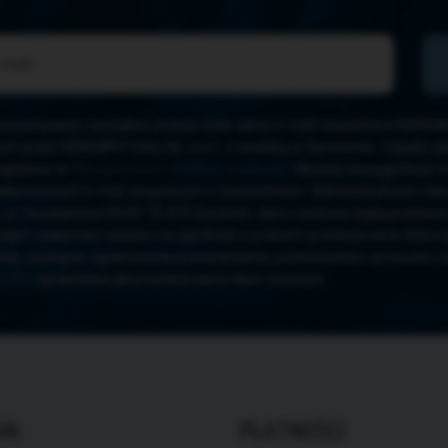
przesyłanie na podany przeze mnie adres e-mail newslettera NORSAN, 
ch przez NORSAN Polska Sp. z o.o. z siedzibą w Szczecinie. Zasady z
ajdziesz w
Regulaminie
i
Polityce Prywatności
. Możesz zrezygnować z ne
iadomościach e-mail związanych z newsletterem. Administratorem dany
, ul. Szczawiowa 54 D,F 70-010 Szczecin, dane osobowe będą przetwar
żdym czasie bez wpływu na zgodność z prawem przetwarzania dokona
nia, usunięcia, ograniczenia przetwarzania, przenoszenia i sprzeciwu 
UTAJ
sprawdzisz jak przetwarzamy dane osobowe.
N:
PŁATNOŚCI