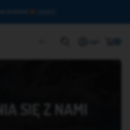
owa dostawa!
Zamknij
Login
PL
0
A SIĘ Z NAMI