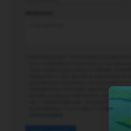
Wiadomość
Administratorem Twoich danych osobowych 
z o.o. z siedzibą w Szczecinie, ul. Szczawio
Dane osobowe pozyskane z zakładki „Kontak
wyłącznie w celu udzielenia odpowiedzi na z
prowadzenia związanej z nim komunikacji, co
uzasadnionym interesem Administratora. S
kontaktu podajesz dobrowolnie, ale tylko dz
się z Tobą kontaktować. Szczegółowe inform
przetwarzania Twoich danych osobowych zn
Informacyjnej.
.