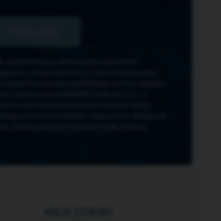
czyli informacji o promocjach, nowościach,
wiązane z usługą newslettera oraz przetwarzaniem
wslettera w każdej chwili klikając na link znajdujący
ch osobowych jest NORSAN Polska Sp. z o.o. z
zane w celu wysyłki Newslettera. Możesz cofnąć
nego przed ich wycofaniem. Masz prawo: dostępu do
oraz złożenia skargi do Prezesa Urzędu Ochrony
MOJE STRONY