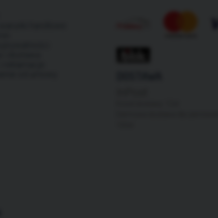
warunki handlowe
min
a prywatności
 i dostawa
i reklamacje
DOSTAWA
ienie od umowy
InPost
Koszt dostawy: 12zł
Darmowa dostawa dla zamówień
150zł
N