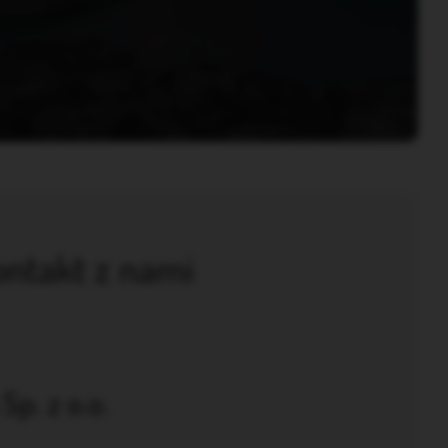
ontakt z nami
p. z o.o.