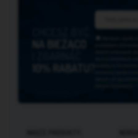
CHCESZ BYĆ
Wyrażam zgodę na 
NA BIEŻĄCO
produktach oferowany
I ZGARNĄĆ
danych osobowych zn
się w przesyłanych w
10% RABATU?
siedzibą w Szczecinie
wyrażoną zgodę w ka
danych, ich sprostowa
Danych Osobowych.
T
NASZE PRODUKTY:
NORSA