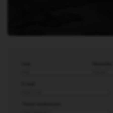
Imię
Nazwisko
E-mail
Temat wiadomości