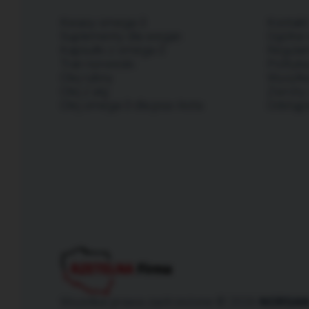
Kwasy omega-3
Kontakt
Suplementy dla wegan
Ogólne 
Kapsułki z omega-3
Regula
Tran norweski
Polityk
Olej rybny
Wysyłka
Olej z alg
Zwroty 
Olej omega-3 dla psa i kota
Odstąp
Wszelkie prawa zastrzeżone © 2026
NORSA