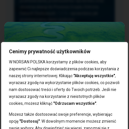
przetwarzania, przenoszenia i sprzeciwu oraz
złożenia skargi do Prezesa Urzędu Ochrony
Danych Osobowych.
TUTAJ
sprawdzisz jak
przetwarzamy dane osobowe.
Cenimy prywatność użytkowników
NASZE PRODUKTY:
W NORSAN POLSKA korzystamy z plików cookies, aby
zapewnić Ci najlepsze doświadczenia podczas korzystania z
naszej strony internetowej. Klikając
"Akceptuję wszystkie"
,
Kwasy omega-3
Zgarnij 10% rabatu na pierwsze
wyrażasz zgodę na wykorzystanie plików cookies, co pozwoli
Suplementy dla wegan
zakupy!
Kapsułki z omega-3
nam dostosować treści i oferty do Twoich potrzeb. Jeśli nie
Tran norweski
wyrażasz zgody na korzystanie z nieistotnych plików
Zapisz się do naszego newslettera i odbierz kod zniżkowy.
Olej rybny
cookies, możesz kliknąć
"Odrzucam wszystkie"
.
Bądź na bieżąco z promocjami, nowościami i zdrowymi
Olej z alg
wskazówkami od NORSAN!
Olej omega-3 dla psa i kota
Możesz także dostosować swoje preferencje, wybierając
opcję
"Dostosuj"
. W dowolnym momencie możesz zmienić
NORSAN:
swoje wybory. Aby dowiedzieć się więcej, zapoznaj się z