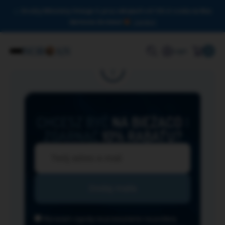
Drodzy Miłośnicy Omega-3, przy zakupach od 150 zł czeka na Was
darmowa dostawa!
Zamknij
0
Login
CHCESZ BYĆ
NA BIEŻĄCO
I
ZGARNĄĆ
10% RABATU?
Wyrażam zgodę na przesyłanie na podany