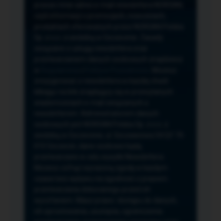
przeze mnie adres e-mail newslettera NORSAN,
czyli informacji o promocjach, nowościach,
produktach oferowanych przez NORSAN Polska
Sp. z o.o. z siedzibą w Szczecinie. Zasady
związane z usługą newslettera oraz
przetwarzaniem danych osobowych znajdziesz
w
Regulaminie
i
Polityce Prywatności
. Możesz
zrezygnować z newslettera w każdej chwili
klikając na link znajdujący się w przesyłanych
wiadomościach e-mail związanych z
newsletterem. Administratorem danych
osobowych jest NORSAN Polska Sp. z o.o. z
siedzibą w Szczecinie, ul. Szczawiowa 54 D,F 70-
010 Szczecin, dane osobowe będą
przetwarzane w celu wysyłki Newslettera.
Możesz cofnąć wyrażoną zgodę w każdym
czasie bez wpływu na zgodność z prawem
przetwarzania dokonanego przed ich
wycofaniem. Masz prawo: dostępu do danych,
ich sprostowania, usunięcia, ograniczenia