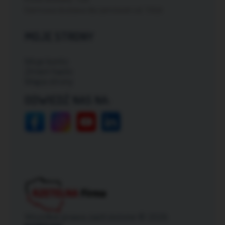
Darmowa dostawa dla zamówień od: 150zł
MOJE STRONY
Moje konto
Zmień hasło
Mapa strony
ODWIEDŹ NAS NA:
Wszelkie prawa zastrzeżone © 2026