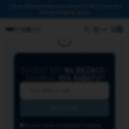
Drodzy Miłośnicy Omega-3, przy zakupach od 150 zł czeka na Was
darmowa dostawa!
Zamknij
0
Login
CHCESZ BYĆ
NA BIEŻĄCO
I
ZGARNĄĆ
10% RABATU?
Wyrażam zgodę na przesyłanie na podany