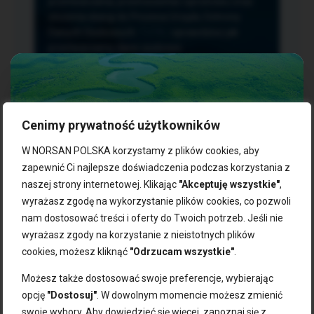
przetwarzania, przenoszenia i sprzeciwu oraz
złożenia skargi do Prezesa Urzędu Ochrony
Danych Osobowych.
TUTAJ
sprawdzisz jak
przetwarzamy dane osobowe.
Cenimy prywatność użytkowników
NASZE PRODUKTY:
W NORSAN POLSKA korzystamy z plików cookies, aby
zapewnić Ci najlepsze doświadczenia podczas korzystania z
naszej strony internetowej. Klikając
"Akceptuję wszystkie"
,
Kwasy omega-3
Zgarnij 10% rabatu na pierwsze
wyrażasz zgodę na wykorzystanie plików cookies, co pozwoli
Suplementy dla wegan
zakupy!
Kapsułki z omega-3
nam dostosować treści i oferty do Twoich potrzeb. Jeśli nie
Tran norweski
wyrażasz zgody na korzystanie z nieistotnych plików
Zapisz się do naszego newslettera i odbierz kod zniżkowy.
Olej rybny
cookies, możesz kliknąć
"Odrzucam wszystkie"
.
Bądź na bieżąco z promocjami, nowościami i zdrowymi
Olej z alg
wskazówkami od NORSAN!
Olej omega-3 dla psa i kota
Możesz także dostosować swoje preferencje, wybierając
opcję
"Dostosuj"
. W dowolnym momencie możesz zmienić
NORSAN:
swoje wybory. Aby dowiedzieć się więcej, zapoznaj się z