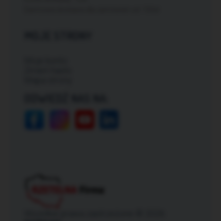
Darmowa dostawa dla zamówień od: 150zł
MOJE STRONY
Moje konto
Zmień hasło
Mapa strony
ODWIEDŹ NAS NA:
Wszelkie prawa zastrzeżone © 2026