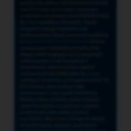
przeze mnie adres e-mail newslettera NORSAN,
czyli informacji o promocjach, nowościach,
produktach oferowanych przez NORSAN Polska
Sp. z o.o. z siedzibą w Szczecinie. Zasady
związane z usługą newslettera oraz
przetwarzaniem danych osobowych znajdziesz
w
Regulaminie
i
Polityce Prywatności
. Możesz
zrezygnować z newslettera w każdej chwili
klikając na link znajdujący się w przesyłanych
wiadomościach e-mail związanych z
newsletterem. Administratorem danych
osobowych jest NORSAN Polska Sp. z o.o. z
siedzibą w Szczecinie, ul. Szczawiowa 54 D,F 70-
010 Szczecin, dane osobowe będą
przetwarzane w celu wysyłki Newslettera.
Możesz cofnąć wyrażoną zgodę w każdym
czasie bez wpływu na zgodność z prawem
przetwarzania dokonanego przed ich
wycofaniem. Masz prawo: dostępu do danych,
ich sprostowania, usunięcia, ograniczenia