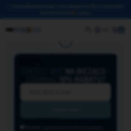
Drodzy Miłośnicy Omega-3, przy zakupach od 150 zł czeka na Was
darmowa dostawa!
Zamknij
0
Login
CHCESZ BYĆ
NA BIEŻĄCO
I
ZGARNĄĆ
10% RABATU?
Wyrażam zgodę na przesyłanie na podany