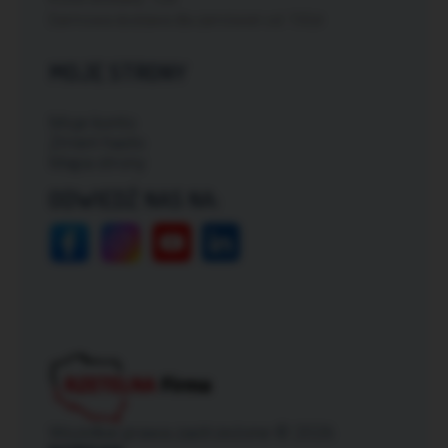
Darmowa dostawa dla zamówień od: 150zł
MOJE STRONY
Moje konto
Zmień hasło
Mapa strony
ODWIEDŹ NAS NA:
Wszelkie prawa zastrzeżone © 2026