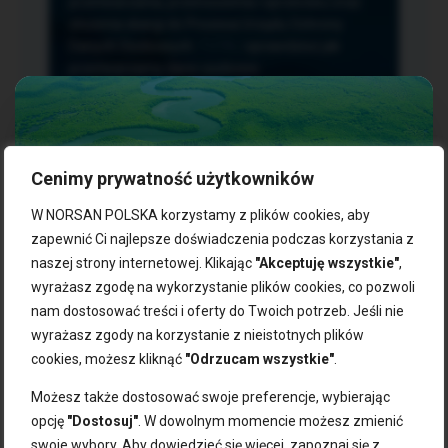
przetwarzania, przenoszenia i sprzeciwu oraz
złożenia skargi do Prezesa Urzędu Ochrony
Danych Osobowych.
TUTAJ
sprawdzisz jak
przetwarzamy dane osobowe.
Cenimy prywatność użytkowników
NASZE PRODUKTY:
W NORSAN POLSKA korzystamy z plików cookies, aby
zapewnić Ci najlepsze doświadczenia podczas korzystania z
naszej strony internetowej. Klikając
"Akceptuję wszystkie"
,
Kwasy omega-3
Zgarnij 10% rabatu na pierwsze
wyrażasz zgodę na wykorzystanie plików cookies, co pozwoli
Suplementy dla wegan
zakupy!
Kapsułki z omega-3
nam dostosować treści i oferty do Twoich potrzeb. Jeśli nie
Tran norweski
wyrażasz zgody na korzystanie z nieistotnych plików
Zapisz się do naszego newslettera i odbierz kod zniżkowy.
Olej rybny
cookies, możesz kliknąć
"Odrzucam wszystkie"
.
Bądź na bieżąco z promocjami, nowościami i zdrowymi
Olej z alg
wskazówkami od NORSAN!
Olej omega-3 dla psa i kota
Możesz także dostosować swoje preferencje, wybierając
opcję
"Dostosuj"
. W dowolnym momencie możesz zmienić
NORSAN:
swoje wybory. Aby dowiedzieć się więcej, zapoznaj się z