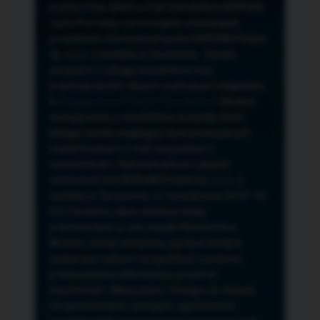
przeze mnie adres e-mail newslettera NORSAN,
czyli informacji o promocjach, nowościach,
produktach oferowanych przez NORSAN Polska
Sp. z o.o. z siedzibą w Szczecinie. Zasady
związane z usługą newslettera oraz
przetwarzaniem danych osobowych znajdziesz
w
Regulaminie
i
Polityce Prywatności
. Możesz
zrezygnować z newslettera w każdej chwili
klikając na link znajdujący się w przesyłanych
wiadomościach e-mail związanych z
newsletterem. Administratorem danych
osobowych jest NORSAN Polska Sp. z o.o. z
siedzibą w Szczecinie, ul. Szczawiowa 54 D,F 70-
010 Szczecin, dane osobowe będą
przetwarzane w celu wysyłki Newslettera.
Możesz cofnąć wyrażoną zgodę w każdym
czasie bez wpływu na zgodność z prawem
przetwarzania dokonanego przed ich
wycofaniem. Masz prawo: dostępu do danych,
ich sprostowania, usunięcia, ograniczenia