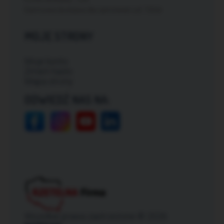
Darmowa dostawa dla zamówień od: 150zł
MOJE STRONY
Moje konto
Zmień hasło
Mapa strony
ODWIEDŹ NAS NA:
Wszelkie prawa zastrzeżone © 2026