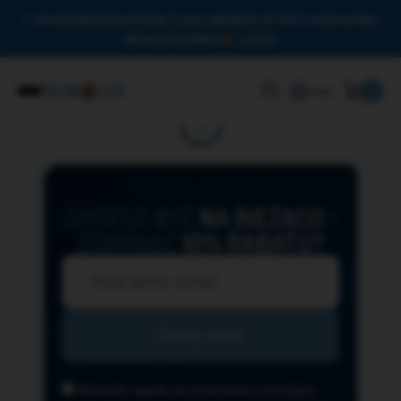
Drodzy Miłośnicy Omega-3, przy zakupach od 150 zł czeka na Was
darmowa dostawa!
Zamknij
0
Login
CHCESZ BYĆ
NA BIEŻĄCO
I
ZGARNĄĆ
10% RABATU?
Wyrażam zgodę na przesyłanie na podany