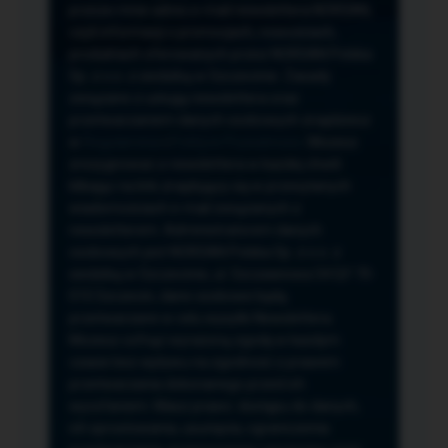
przeze mnie adres e-mail newslettera NORSAN,
czyli informacji o promocjach, nowościach,
produktach oferowanych przez NORSAN Polska
Sp. z o.o. z siedzibą w Szczecinie. Zasady
związane z usługą newslettera oraz
przetwarzaniem danych osobowych znajdziesz
w
Regulaminie
i
Polityce Prywatności
. Możesz
zrezygnować z newslettera w każdej chwili
klikając na link znajdujący się w przesyłanych
wiadomościach e-mail związanych z
newsletterem. Administratorem danych
osobowych jest NORSAN Polska Sp. z o.o. z
siedzibą w Szczecinie, ul. Szczawiowa 54 D,F 70-
010 Szczecin, dane osobowe będą
przetwarzane w celu wysyłki Newslettera.
Możesz cofnąć wyrażoną zgodę w każdym
czasie bez wpływu na zgodność z prawem
przetwarzania dokonanego przed ich
wycofaniem. Masz prawo: dostępu do danych,
ich sprostowania, usunięcia, ograniczenia