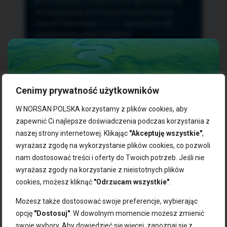
przetwarzania, przenoszenia i sprzeciwu oraz
złożenia skargi do Prezesa Urzędu Ochrony
Danych Osobowych.
TUTAJ
sprawdzisz jak
przetwarzamy dane osobowe.
Cenimy prywatność użytkowników
NASZE PRODUKTY:
W NORSAN POLSKA korzystamy z plików cookies, aby
zapewnić Ci najlepsze doświadczenia podczas korzystania z
naszej strony internetowej. Klikając
"Akceptuję wszystkie"
,
Kwasy omega-3
Zgarnij 10% rabatu na pierwsze
wyrażasz zgodę na wykorzystanie plików cookies, co pozwoli
Suplementy dla wegan
zakupy!
Kapsułki z omega-3
nam dostosować treści i oferty do Twoich potrzeb. Jeśli nie
Tran norweski
wyrażasz zgody na korzystanie z nieistotnych plików
Zapisz się do naszego newslettera i odbierz kod zniżkowy.
Olej rybny
cookies, możesz kliknąć
"Odrzucam wszystkie"
.
Bądź na bieżąco z promocjami, nowościami i zdrowymi
Olej z alg
wskazówkami od NORSAN!
Olej omega-3 dla psa i kota
Możesz także dostosować swoje preferencje, wybierając
opcję
"Dostosuj"
. W dowolnym momencie możesz zmienić
NORSAN:
swoje wybory. Aby dowiedzieć się więcej, zapoznaj się z