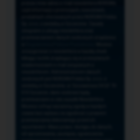
przeze mnie adres e-mail newslettera NORSAN,
czyli informacji o promocjach, nowościach,
produktach oferowanych przez NORSAN Polska
Sp. z o.o. z siedzibą w Szczecinie. Zasady
związane z usługą newslettera oraz
przetwarzaniem danych osobowych znajdziesz
w
Regulaminie
i
Polityce Prywatności
. Możesz
zrezygnować z newslettera w każdej chwili
klikając na link znajdujący się w przesyłanych
wiadomościach e-mail związanych z
newsletterem. Administratorem danych
osobowych jest NORSAN Polska Sp. z o.o. z
siedzibą w Szczecinie, ul. Szczawiowa 54 D,F 70-
010 Szczecin, dane osobowe będą
przetwarzane w celu wysyłki Newslettera.
Możesz cofnąć wyrażoną zgodę w każdym
czasie bez wpływu na zgodność z prawem
przetwarzania dokonanego przed ich
wycofaniem. Masz prawo: dostępu do danych,
ich sprostowania, usunięcia, ograniczenia