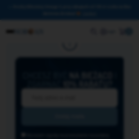
Drodzy Miłośnicy Omega-3, przy zakupach od 150 zł czeka na Was
darmowa dostawa!
Zamknij
0
Login
CHCESZ BYĆ
NA BIEŻĄCO
I
ZGARNĄĆ
10% RABATU?
Wyrażam zgodę na przesyłanie na podany