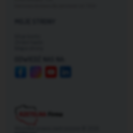
Darmowa dostawa dla zamówień od: 150zł
MOJE STRONY
Moje konto
Zmień hasło
Mapa strony
ODWIEDŹ NAS NA:
Wszelkie prawa zastrzeżone © 2026