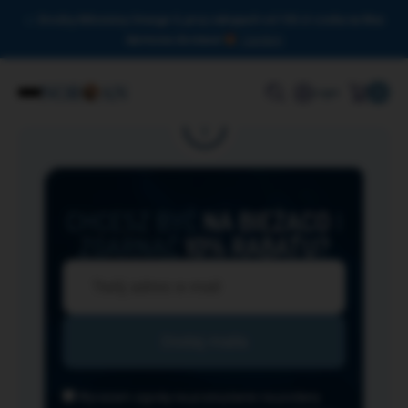
Drodzy Miłośnicy Omega-3, przy zakupach od 150 zł czeka na Was
darmowa dostawa!
Zamknij
0
Login
CHCESZ BYĆ
NA BIEŻĄCO
I
ZGARNĄĆ
10% RABATU?
Wyrażam zgodę na przesyłanie na podany