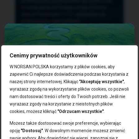
przetwarzania, przenoszenia i sprzeciwu oraz
złożenia skargi do Prezesa Urzędu Ochrony
Danych Osobowych.
TUTAJ
sprawdzisz jak
przetwarzamy dane osobowe.
Cenimy prywatność użytkowników
NASZE PRODUKTY:
W NORSAN POLSKA korzystamy z plików cookies, aby
zapewnić Ci najlepsze doświadczenia podczas korzystania z
naszej strony internetowej. Klikając
"Akceptuję wszystkie"
,
Kwasy omega-3
Zgarnij 10% rabatu na pierwsze
wyrażasz zgodę na wykorzystanie plików cookies, co pozwoli
Suplementy dla wegan
zakupy!
Kapsułki z omega-3
nam dostosować treści i oferty do Twoich potrzeb. Jeśli nie
Tran norweski
wyrażasz zgody na korzystanie z nieistotnych plików
Zapisz się do naszego newslettera i odbierz kod zniżkowy.
Olej rybny
cookies, możesz kliknąć
"Odrzucam wszystkie"
.
Bądź na bieżąco z promocjami, nowościami i zdrowymi
Olej z alg
wskazówkami od NORSAN!
Olej omega-3 dla psa i kota
Możesz także dostosować swoje preferencje, wybierając
opcję
"Dostosuj"
. W dowolnym momencie możesz zmienić
NORSAN:
swoje wybory. Aby dowiedzieć się więcej, zapoznaj się z