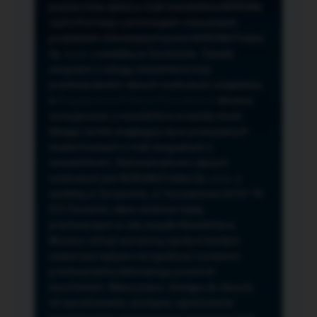
przeze mnie adres e-mail newslettera NORSAN,
czyli informacji o promocjach, nowościach,
produktach oferowanych przez NORSAN Polska
Sp. z o.o. z siedzibą w Szczecinie. Zasady
związane z usługą newslettera oraz
przetwarzaniem danych osobowych znajdziesz
w
Regulaminie
i
Polityce Prywatności
. Możesz
zrezygnować z newslettera w każdej chwili
klikając na link znajdujący się w przesyłanych
wiadomościach e-mail związanych z
newsletterem. Administratorem danych
osobowych jest NORSAN Polska Sp. z o.o. z
siedzibą w Szczecinie, ul. Szczawiowa 54 D,F 70-
010 Szczecin, dane osobowe będą
przetwarzane w celu wysyłki Newslettera.
Możesz cofnąć wyrażoną zgodę w każdym
czasie bez wpływu na zgodność z prawem
przetwarzania dokonanego przed ich
wycofaniem. Masz prawo: dostępu do danych,
ich sprostowania, usunięcia, ograniczenia