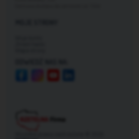
Darmowa dostawa dla zamówień od: 150zł
MOJE STRONY
Moje konto
Zmień hasło
Mapa strony
ODWIEDŹ NAS NA:
Wszelkie prawa zastrzeżone © 2026