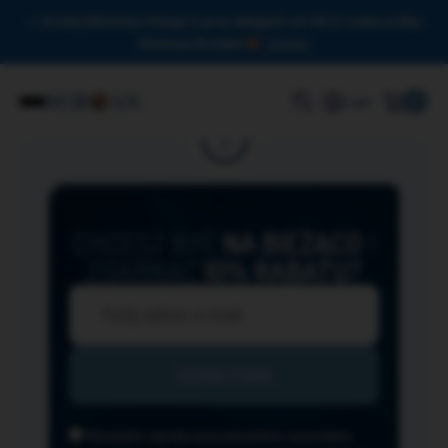
Drodzy Miłośnicy Omega-3, przy zakupach od 150 zł czeka na Was
darmowa dostawa!
Zamknij
0
Login
CHCESZ BYĆ
NA BIEŻĄCO
I
ZGARNĄĆ
10% RABATU?
Wyrażam zgodę na przesyłanie na podany