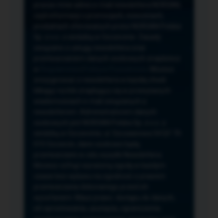
przeze mnie adres e-mail newslettera NORSAN,
czyli informacji o promocjach, nowościach,
produktach oferowanych przez NORSAN Polska
Sp. z o.o. z siedzibą w Szczecinie. Zasady
związane z usługą newslettera oraz
przetwarzaniem danych osobowych znajdziesz
w
Regulaminie
i
Polityce Prywatności
. Możesz
zrezygnować z newslettera w każdej chwili
klikając na link znajdujący się w przesyłanych
wiadomościach e-mail związanych z
newsletterem. Administratorem danych
osobowych jest NORSAN Polska Sp. z o.o. z
siedzibą w Szczecinie, ul. Szczawiowa 54 D,F 70-
010 Szczecin, dane osobowe będą
przetwarzane w celu wysyłki Newslettera.
Możesz cofnąć wyrażoną zgodę w każdym
czasie bez wpływu na zgodność z prawem
przetwarzania dokonanego przed ich
wycofaniem. Masz prawo: dostępu do danych,
ich sprostowania, usunięcia, ograniczenia