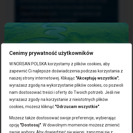
przetwarzania, przenoszenia i sprzeciwu oraz
złożenia skargi do Prezesa Urzędu Ochrony
Danych Osobowych.
TUTAJ
sprawdzisz jak
przetwarzamy dane osobowe.
Cenimy prywatność użytkowników
NASZE PRODUKTY:
W NORSAN POLSKA korzystamy z plików cookies, aby
zapewnić Ci najlepsze doświadczenia podczas korzystania z
naszej strony internetowej. Klikając
"Akceptuję wszystkie"
,
Kwasy omega-3
Zgarnij 10% rabatu na pierwsze
wyrażasz zgodę na wykorzystanie plików cookies, co pozwoli
Suplementy dla wegan
zakupy!
Kapsułki z omega-3
nam dostosować treści i oferty do Twoich potrzeb. Jeśli nie
Tran norweski
wyrażasz zgody na korzystanie z nieistotnych plików
Zapisz się do naszego newslettera i odbierz kod zniżkowy.
Olej rybny
cookies, możesz kliknąć
"Odrzucam wszystkie"
.
Bądź na bieżąco z promocjami, nowościami i zdrowymi
Olej z alg
wskazówkami od NORSAN!
Olej omega-3 dla psa i kota
Możesz także dostosować swoje preferencje, wybierając
opcję
"Dostosuj"
. W dowolnym momencie możesz zmienić
NORSAN:
swoje wybory. Aby dowiedzieć się więcej, zapoznaj się z