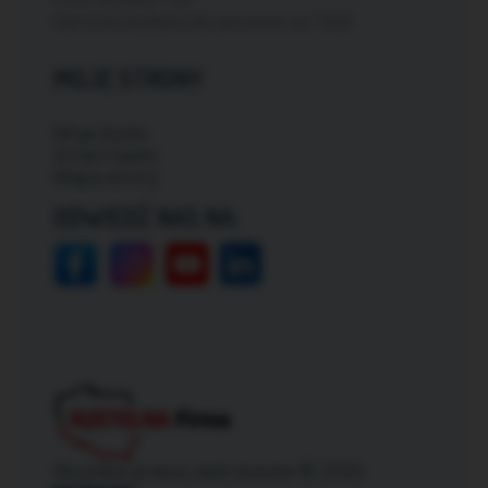
Darmowa dostawa dla zamówień od: 150zł
MOJE STRONY
Moje konto
Zmień hasło
Mapa strony
ODWIEDŹ NAS NA:
Wszelkie prawa zastrzeżone © 2026