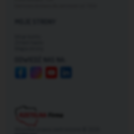
Darmowa dostawa dla zamówień od: 150zł
MOJE STRONY
Moje konto
Zmień hasło
Mapa strony
ODWIEDŹ NAS NA:
Wszelkie prawa zastrzeżone © 2026