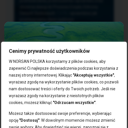
przetwarzania, przenoszenia i sprzeciwu oraz
złożenia skargi do Prezesa Urzędu Ochrony
Danych Osobowych.
TUTAJ
sprawdzisz jak
przetwarzamy dane osobowe.
Cenimy prywatność użytkowników
NASZE PRODUKTY:
W NORSAN POLSKA korzystamy z plików cookies, aby
zapewnić Ci najlepsze doświadczenia podczas korzystania z
naszej strony internetowej. Klikając
"Akceptuję wszystkie"
,
Kwasy omega-3
Zgarnij 10% rabatu na pierwsze
wyrażasz zgodę na wykorzystanie plików cookies, co pozwoli
Suplementy dla wegan
zakupy!
Kapsułki z omega-3
nam dostosować treści i oferty do Twoich potrzeb. Jeśli nie
Tran norweski
wyrażasz zgody na korzystanie z nieistotnych plików
Zapisz się do naszego newslettera i odbierz kod zniżkowy.
Olej rybny
cookies, możesz kliknąć
"Odrzucam wszystkie"
.
Bądź na bieżąco z promocjami, nowościami i zdrowymi
Olej z alg
wskazówkami od NORSAN!
Olej omega-3 dla psa i kota
Możesz także dostosować swoje preferencje, wybierając
opcję
"Dostosuj"
. W dowolnym momencie możesz zmienić
NORSAN:
swoje wybory. Aby dowiedzieć się więcej, zapoznaj się z