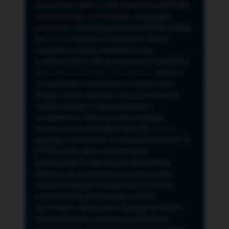
przeze mnie adres e-mail newslettera NORSAN,
czyli informacji o promocjach, nowościach,
produktach oferowanych przez NORSAN Polska
Sp. z o.o. z siedzibą w Szczecinie. Zasady
związane z usługą newslettera oraz
przetwarzaniem danych osobowych znajdziesz
w
Regulaminie
i
Polityce Prywatności
. Możesz
zrezygnować z newslettera w każdej chwili
klikając na link znajdujący się w przesyłanych
wiadomościach e-mail związanych z
newsletterem. Administratorem danych
osobowych jest NORSAN Polska Sp. z o.o. z
siedzibą w Szczecinie, ul. Szczawiowa 54 D,F 70-
010 Szczecin, dane osobowe będą
przetwarzane w celu wysyłki Newslettera.
Możesz cofnąć wyrażoną zgodę w każdym
czasie bez wpływu na zgodność z prawem
przetwarzania dokonanego przed ich
wycofaniem. Masz prawo: dostępu do danych,
ich sprostowania, usunięcia, ograniczenia