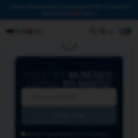
Drodzy Miłośnicy Omega-3, przy zakupach od 150 zł czeka na Was
darmowa dostawa!
Zamknij
0
Login
CHCESZ BYĆ
NA BIEŻĄCO
I
ZGARNĄĆ
10% RABATU?
Wyrażam zgodę na przesyłanie na podany