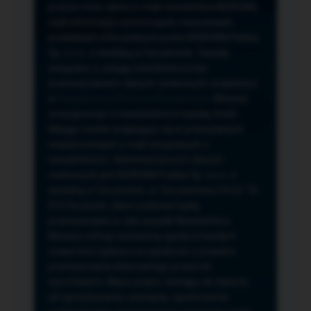
przeze mnie adres e-mail newslettera NORSAN,
czyli informacji o promocjach, nowościach,
produktach oferowanych przez NORSAN Polska
Sp. z o.o. z siedzibą w Szczecinie. Zasady
związane z usługą newslettera oraz
przetwarzaniem danych osobowych znajdziesz
w
Regulaminie
i
Polityce Prywatności
. Możesz
zrezygnować z newslettera w każdej chwili
klikając na link znajdujący się w przesyłanych
wiadomościach e-mail związanych z
newsletterem. Administratorem danych
osobowych jest NORSAN Polska Sp. z o.o. z
siedzibą w Szczecinie, ul. Szczawiowa 54 D,F 70-
010 Szczecin, dane osobowe będą
przetwarzane w celu wysyłki Newslettera.
Możesz cofnąć wyrażoną zgodę w każdym
czasie bez wpływu na zgodność z prawem
przetwarzania dokonanego przed ich
wycofaniem. Masz prawo: dostępu do danych,
ich sprostowania, usunięcia, ograniczenia