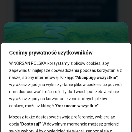
przetwarzania, przenoszenia i sprzeciwu oraz
złożenia skargi do Prezesa Urzędu Ochrony
Danych Osobowych.
TUTAJ
sprawdzisz jak
przetwarzamy dane osobowe.
Cenimy prywatność użytkowników
NASZE PRODUKTY:
W NORSAN POLSKA korzystamy z plików cookies, aby
zapewnić Ci najlepsze doświadczenia podczas korzystania z
naszej strony internetowej. Klikając
"Akceptuję wszystkie"
,
Kwasy omega-3
Zgarnij 10% rabatu na pierwsze
wyrażasz zgodę na wykorzystanie plików cookies, co pozwoli
Suplementy dla wegan
zakupy!
Kapsułki z omega-3
nam dostosować treści i oferty do Twoich potrzeb. Jeśli nie
Tran norweski
wyrażasz zgody na korzystanie z nieistotnych plików
Zapisz się do naszego newslettera i odbierz kod zniżkowy.
Olej rybny
cookies, możesz kliknąć
"Odrzucam wszystkie"
.
Bądź na bieżąco z promocjami, nowościami i zdrowymi
Olej z alg
wskazówkami od NORSAN!
Olej omega-3 dla psa i kota
Możesz także dostosować swoje preferencje, wybierając
opcję
"Dostosuj"
. W dowolnym momencie możesz zmienić
NORSAN:
swoje wybory. Aby dowiedzieć się więcej, zapoznaj się z