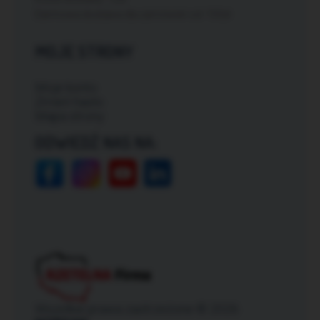
Darmowa dostawa dla zamówień od: 150zł
MOJE STRONY
Moje konto
Zmień hasło
Mapa strony
ODWIEDŹ NAS NA:
Wszelkie prawa zastrzeżone © 2026