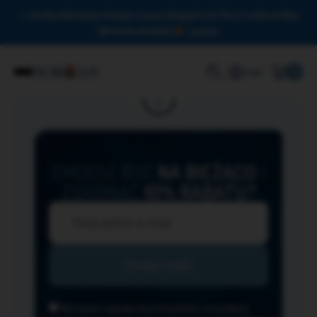
Drodzy Miłośnicy Omega-3, przy zakupach od 150 zł czeka na Was
darmowa dostawa!
Zamknij
0
Login
CHCESZ BYĆ
NA BIEŻĄCO
I
ZGARNĄĆ
10% RABATU?
Wyrażam zgodę na przesyłanie na podany