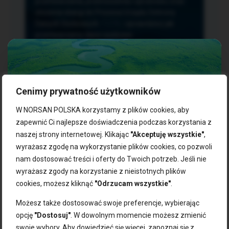
przetwarzania, przenoszenia i sprzeciwu oraz
złożenia skargi do Prezesa Urzędu Ochrony
Danych Osobowych.
TUTAJ
sprawdzisz jak
przetwarzamy dane osobowe.
Cenimy prywatność użytkowników
NASZE PRODUKTY:
W NORSAN POLSKA korzystamy z plików cookies, aby
zapewnić Ci najlepsze doświadczenia podczas korzystania z
naszej strony internetowej. Klikając
"Akceptuję wszystkie"
,
Kwasy omega-3
Zgarnij 10% rabatu na pierwsze
wyrażasz zgodę na wykorzystanie plików cookies, co pozwoli
Suplementy dla wegan
zakupy!
Kapsułki z omega-3
nam dostosować treści i oferty do Twoich potrzeb. Jeśli nie
Tran norweski
wyrażasz zgody na korzystanie z nieistotnych plików
Zapisz się do naszego newslettera i odbierz kod zniżkowy.
Olej rybny
cookies, możesz kliknąć
"Odrzucam wszystkie"
.
Bądź na bieżąco z promocjami, nowościami i zdrowymi
Olej z alg
wskazówkami od NORSAN!
Olej omega-3 dla psa i kota
Możesz także dostosować swoje preferencje, wybierając
opcję
"Dostosuj"
. W dowolnym momencie możesz zmienić
NORSAN:
swoje wybory. Aby dowiedzieć się więcej, zapoznaj się z