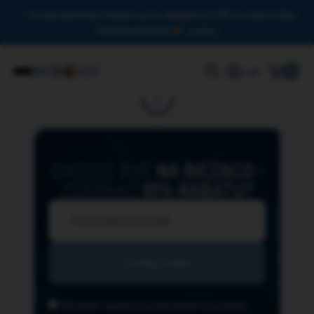
Drodzy Miłośnicy Omega-3, przy zakupach od 150 zł czeka na Was
darmowa dostawa!
Zamknij
0
Login
CHCESZ BYĆ
NA BIEŻĄCO
I
ZGARNĄĆ
10% RABATU?
Wyrażam zgodę na przesyłanie na podany