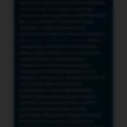
przeze mnie adres e-mail newslettera NORSAN,
czyli informacji o promocjach, nowościach,
produktach oferowanych przez NORSAN Polska
Sp. z o.o. z siedzibą w Szczecinie. Zasady
związane z usługą newslettera oraz
przetwarzaniem danych osobowych znajdziesz
w
Regulaminie
i
Polityce Prywatności
. Możesz
zrezygnować z newslettera w każdej chwili
klikając na link znajdujący się w przesyłanych
wiadomościach e-mail związanych z
newsletterem. Administratorem danych
osobowych jest NORSAN Polska Sp. z o.o. z
siedzibą w Szczecinie, ul. Szczawiowa 54 D,F 70-
010 Szczecin, dane osobowe będą
przetwarzane w celu wysyłki Newslettera.
Możesz cofnąć wyrażoną zgodę w każdym
czasie bez wpływu na zgodność z prawem
przetwarzania dokonanego przed ich
wycofaniem. Masz prawo: dostępu do danych,
ich sprostowania, usunięcia, ograniczenia