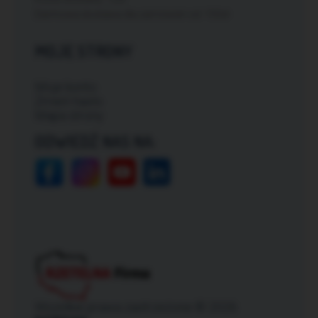
Darmowa dostawa dla zamówień od: 150zł
MOJE STRONY
Moje konto
Zmień hasło
Mapa strony
ODWIEDŹ NAS NA:
Wszelkie prawa zastrzeżone © 2026