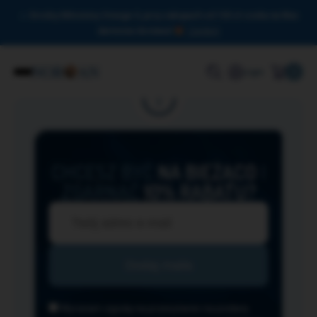
Drodzy Miłośnicy Omega-3, przy zakupach od 150 zł czeka na Was
darmowa dostawa!
Zamknij
0
Login
CHCESZ BYĆ
NA BIEŻĄCO
I
ZGARNĄĆ
10% RABATU?
Wyrażam zgodę na przesyłanie na podany