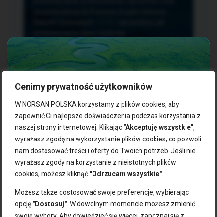
przetwarzania, przenoszenia i sprzeciwu oraz
złożenia skargi do Prezesa Urzędu Ochrony
Danych Osobowych.
TUTAJ
sprawdzisz jak
przetwarzamy dane osobowe.
Cenimy prywatność użytkowników
NASZE PRODUKTY:
W NORSAN POLSKA korzystamy z plików cookies, aby
zapewnić Ci najlepsze doświadczenia podczas korzystania z
naszej strony internetowej. Klikając
"Akceptuję wszystkie"
,
Kwasy omega-3
Zgarnij 10% rabatu na pierwsze
wyrażasz zgodę na wykorzystanie plików cookies, co pozwoli
Suplementy dla wegan
zakupy!
Kapsułki z omega-3
nam dostosować treści i oferty do Twoich potrzeb. Jeśli nie
Tran norweski
wyrażasz zgody na korzystanie z nieistotnych plików
Zapisz się do naszego newslettera i odbierz kod zniżkowy.
Olej rybny
cookies, możesz kliknąć
"Odrzucam wszystkie"
.
Bądź na bieżąco z promocjami, nowościami i zdrowymi
Olej z alg
wskazówkami od NORSAN!
Olej omega-3 dla psa i kota
Możesz także dostosować swoje preferencje, wybierając
opcję
"Dostosuj"
. W dowolnym momencie możesz zmienić
NORSAN:
swoje wybory. Aby dowiedzieć się więcej, zapoznaj się z