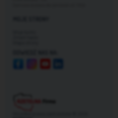
Darmowa dostawa dla zamówień od: 150zł
MOJE STRONY
Moje konto
Zmień hasło
Mapa strony
ODWIEDŹ NAS NA:
Wszelkie prawa zastrzeżone © 2026