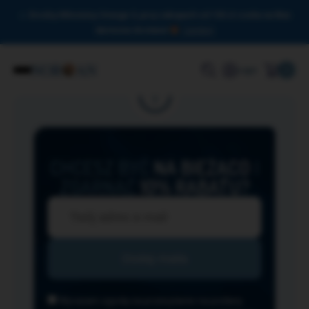
Drodzy Miłośnicy Omega-3, przy zakupach od 150 zł czeka na Was
darmowa dostawa!
Zamknij
0
Login
CHCESZ BYĆ
NA BIEŻĄCO
I
ZGARNĄĆ
10% RABATU?
Wyrażam zgodę na przesyłanie na podany