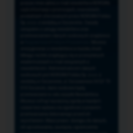
przeze mnie adres e-mail newslettera NORSAN,
czyli informacji o promocjach, nowościach,
produktach oferowanych przez NORSAN Polska
Sp. z o.o. z siedzibą w Szczecinie. Zasady
związane z usługą newslettera oraz
przetwarzaniem danych osobowych znajdziesz
w
Regulaminie
i
Polityce Prywatności
. Możesz
zrezygnować z newslettera w każdej chwili
klikając na link znajdujący się w przesyłanych
wiadomościach e-mail związanych z
newsletterem. Administratorem danych
osobowych jest NORSAN Polska Sp. z o.o. z
siedzibą w Szczecinie, ul. Szczawiowa 54 D,F 70-
010 Szczecin, dane osobowe będą
przetwarzane w celu wysyłki Newslettera.
Możesz cofnąć wyrażoną zgodę w każdym
czasie bez wpływu na zgodność z prawem
przetwarzania dokonanego przed ich
wycofaniem. Masz prawo: dostępu do danych,
ich sprostowania, usunięcia, ograniczenia