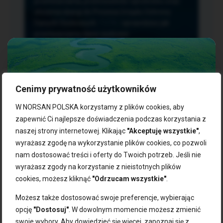
przetwarzania, przenoszenia i sprzeciwu oraz
złożenia skargi do Prezesa Urzędu Ochrony
Danych Osobowych.
TUTAJ
sprawdzisz jak
przetwarzamy dane osobowe.
Cenimy prywatność użytkowników
NASZE PRODUKTY:
W NORSAN POLSKA korzystamy z plików cookies, aby
zapewnić Ci najlepsze doświadczenia podczas korzystania z
naszej strony internetowej. Klikając
"Akceptuję wszystkie"
,
Kwasy omega-3
Zgarnij 10% rabatu na pierwsze
wyrażasz zgodę na wykorzystanie plików cookies, co pozwoli
Suplementy dla wegan
zakupy!
Kapsułki z omega-3
nam dostosować treści i oferty do Twoich potrzeb. Jeśli nie
Tran norweski
wyrażasz zgody na korzystanie z nieistotnych plików
Zapisz się do naszego newslettera i odbierz kod zniżkowy.
Olej rybny
cookies, możesz kliknąć
"Odrzucam wszystkie"
.
Bądź na bieżąco z promocjami, nowościami i zdrowymi
Olej z alg
wskazówkami od NORSAN!
Olej omega-3 dla psa i kota
Możesz także dostosować swoje preferencje, wybierając
opcję
"Dostosuj"
. W dowolnym momencie możesz zmienić
NORSAN:
swoje wybory. Aby dowiedzieć się więcej, zapoznaj się z