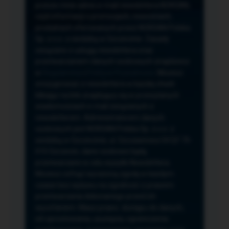
przeze mnie adres e-mail newslettera NORSAN,
czyli informacji o promocjach, nowościach,
produktach oferowanych przez NORSAN Polska
Sp. z o.o. z siedzibą w Szczecinie. Zasady
związane z usługą newslettera oraz
przetwarzaniem danych osobowych znajdziesz
w
Regulaminie
i
Polityce Prywatności
. Możesz
zrezygnować z newslettera w każdej chwili
klikając na link znajdujący się w przesyłanych
wiadomościach e-mail związanych z
newsletterem. Administratorem danych
osobowych jest NORSAN Polska Sp. z o.o. z
siedzibą w Szczecinie, ul. Szczawiowa 54 D,F 70-
010 Szczecin, dane osobowe będą
przetwarzane w celu wysyłki Newslettera.
Możesz cofnąć wyrażoną zgodę w każdym
czasie bez wpływu na zgodność z prawem
przetwarzania dokonanego przed ich
wycofaniem. Masz prawo: dostępu do danych,
ich sprostowania, usunięcia, ograniczenia