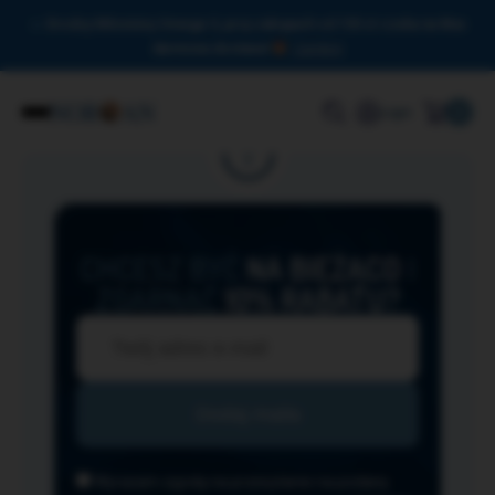
Drodzy Miłośnicy Omega-3, przy zakupach od 150 zł czeka na Was
darmowa dostawa!
Zamknij
0
Login
CHCESZ BYĆ
NA BIEŻĄCO
I
ZGARNĄĆ
10% RABATU?
Wyrażam zgodę na przesyłanie na podany