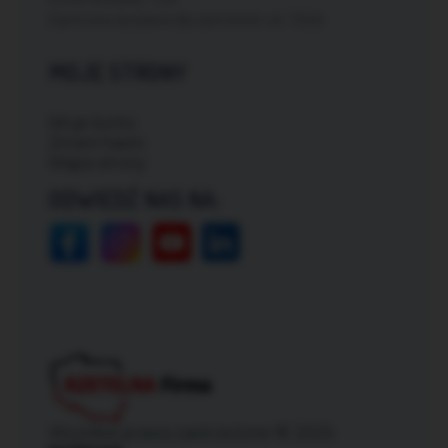
Darmowa dostawa dla zamówień od: 150zł
MOJE STRONY
Moje konto
Zmień hasło
Mapa strony
ODWIEDŹ NAS NA:
Wszelkie prawa zastrzeżone © 2026