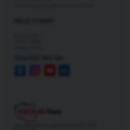
Darmowa dostawa dla zamówień od: 150zł
MOJE STRONY
Moje konto
Zmień hasło
Mapa strony
ODWIEDŹ NAS NA:
Wszelkie prawa zastrzeżone © 2026