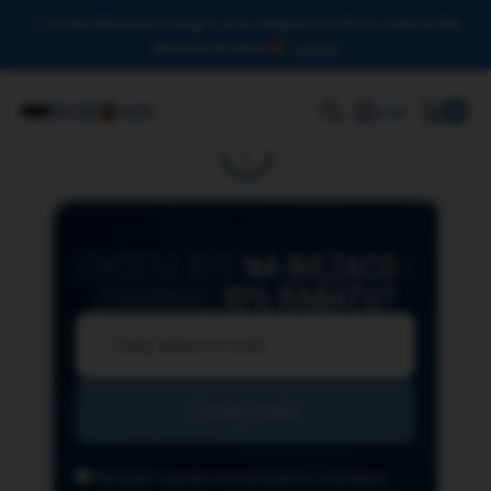
Drodzy Miłośnicy Omega-3, przy zakupach od 150 zł czeka na Was
darmowa dostawa!
Zamknij
0
Login
CHCESZ BYĆ
NA BIEŻĄCO
I
ZGARNĄĆ
10% RABATU?
Wyrażam zgodę na przesyłanie na podany