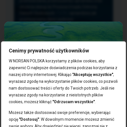
przetwarzania, przenoszenia i sprzeciwu oraz
złożenia skargi do Prezesa Urzędu Ochrony
Danych Osobowych.
TUTAJ
sprawdzisz jak
przetwarzamy dane osobowe.
Cenimy prywatność użytkowników
NASZE PRODUKTY:
W NORSAN POLSKA korzystamy z plików cookies, aby
zapewnić Ci najlepsze doświadczenia podczas korzystania z
naszej strony internetowej. Klikając
"Akceptuję wszystkie"
,
Kwasy omega-3
Zgarnij 10% rabatu na pierwsze
wyrażasz zgodę na wykorzystanie plików cookies, co pozwoli
Suplementy dla wegan
zakupy!
Kapsułki z omega-3
nam dostosować treści i oferty do Twoich potrzeb. Jeśli nie
Tran norweski
wyrażasz zgody na korzystanie z nieistotnych plików
Zapisz się do naszego newslettera i odbierz kod zniżkowy.
Olej rybny
cookies, możesz kliknąć
"Odrzucam wszystkie"
.
Bądź na bieżąco z promocjami, nowościami i zdrowymi
Olej z alg
wskazówkami od NORSAN!
Olej omega-3 dla psa i kota
Możesz także dostosować swoje preferencje, wybierając
opcję
"Dostosuj"
. W dowolnym momencie możesz zmienić
NORSAN:
swoje wybory. Aby dowiedzieć się więcej, zapoznaj się z