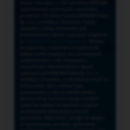
przeze mnie adres e-mail newslettera NORSAN,
czyli informacji o promocjach, nowościach,
produktach oferowanych przez NORSAN Polska
Sp. z o.o. z siedzibą w Szczecinie. Zasady
związane z usługą newslettera oraz
przetwarzaniem danych osobowych znajdziesz
w
Regulaminie
i
Polityce Prywatności
. Możesz
zrezygnować z newslettera w każdej chwili
klikając na link znajdujący się w przesyłanych
wiadomościach e-mail związanych z
newsletterem. Administratorem danych
osobowych jest NORSAN Polska Sp. z o.o. z
siedzibą w Szczecinie, ul. Szczawiowa 54 D,F 70-
010 Szczecin, dane osobowe będą
przetwarzane w celu wysyłki Newslettera.
Możesz cofnąć wyrażoną zgodę w każdym
czasie bez wpływu na zgodność z prawem
przetwarzania dokonanego przed ich
wycofaniem. Masz prawo: dostępu do danych,
ich sprostowania, usunięcia, ograniczenia