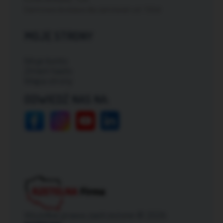
Darmowa dostawa dla zamówień od: 150zł
MOJE STRONY
Moje konto
Zmień hasło
Mapa strony
ODWIEDŹ NAS NA:
Wszelkie prawa zastrzeżone © 2026