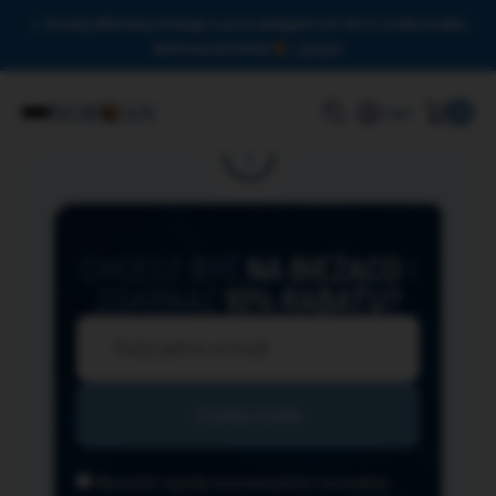
Drodzy Miłośnicy Omega-3, przy zakupach od 150 zł czeka na Was
darmowa dostawa!
Zamknij
0
Login
CHCESZ BYĆ
NA BIEŻĄCO
I
ZGARNĄĆ
10% RABATU?
Wyrażam zgodę na przesyłanie na podany