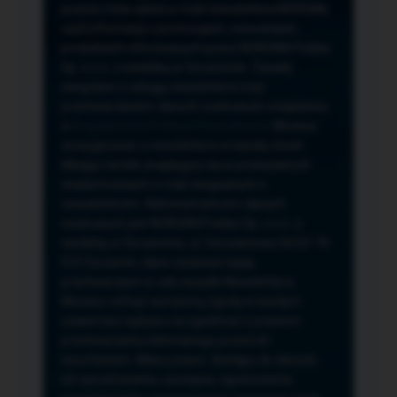
przeze mnie adres e-mail newslettera NORSAN,
czyli informacji o promocjach, nowościach,
produktach oferowanych przez NORSAN Polska
Sp. z o.o. z siedzibą w Szczecinie. Zasady
związane z usługą newslettera oraz
przetwarzaniem danych osobowych znajdziesz
w
Regulaminie
i
Polityce Prywatności
. Możesz
zrezygnować z newslettera w każdej chwili
klikając na link znajdujący się w przesyłanych
wiadomościach e-mail związanych z
newsletterem. Administratorem danych
osobowych jest NORSAN Polska Sp. z o.o. z
siedzibą w Szczecinie, ul. Szczawiowa 54 D,F 70-
010 Szczecin, dane osobowe będą
przetwarzane w celu wysyłki Newslettera.
Możesz cofnąć wyrażoną zgodę w każdym
czasie bez wpływu na zgodność z prawem
przetwarzania dokonanego przed ich
wycofaniem. Masz prawo: dostępu do danych,
ich sprostowania, usunięcia, ograniczenia