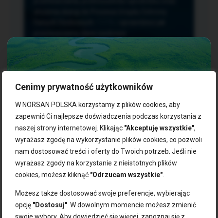
przetwarzania, przenoszenia i sprzeciwu oraz
złożenia skargi do Prezesa Urzędu Ochrony
Danych Osobowych.
TUTAJ
sprawdzisz jak
przetwarzamy dane osobowe.
Cenimy prywatność użytkowników
NASZE PRODUKTY:
W NORSAN POLSKA korzystamy z plików cookies, aby
zapewnić Ci najlepsze doświadczenia podczas korzystania z
naszej strony internetowej. Klikając
"Akceptuję wszystkie"
,
Kwasy omega-3
Zgarnij 10% rabatu na pierwsze
wyrażasz zgodę na wykorzystanie plików cookies, co pozwoli
Suplementy dla wegan
zakupy!
Kapsułki z omega-3
nam dostosować treści i oferty do Twoich potrzeb. Jeśli nie
Tran norweski
wyrażasz zgody na korzystanie z nieistotnych plików
Zapisz się do naszego newslettera i odbierz kod zniżkowy.
Olej rybny
cookies, możesz kliknąć
"Odrzucam wszystkie"
.
Bądź na bieżąco z promocjami, nowościami i zdrowymi
Olej z alg
wskazówkami od NORSAN!
Olej omega-3 dla psa i kota
Możesz także dostosować swoje preferencje, wybierając
opcję
"Dostosuj"
. W dowolnym momencie możesz zmienić
NORSAN:
swoje wybory. Aby dowiedzieć się więcej, zapoznaj się z