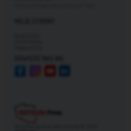
Darmowa dostawa dla zamówień od: 150zł
MOJE STRONY
Moje konto
Zmień hasło
Mapa strony
ODWIEDŹ NAS NA:
Wszelkie prawa zastrzeżone © 2026