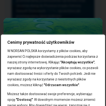
przetwarzania, przenoszenia i sprzeciwu oraz
złożenia skargi do Prezesa Urzędu Ochrony
Danych Osobowych.
TUTAJ
sprawdzisz jak
przetwarzamy dane osobowe.
Cenimy prywatność użytkowników
NASZE PRODUKTY:
W NORSAN POLSKA korzystamy z plików cookies, aby
zapewnić Ci najlepsze doświadczenia podczas korzystania z
naszej strony internetowej. Klikając
"Akceptuję wszystkie"
,
Kwasy omega-3
Zgarnij 10% rabatu na pierwsze
wyrażasz zgodę na wykorzystanie plików cookies, co pozwoli
Suplementy dla wegan
zakupy!
Kapsułki z omega-3
nam dostosować treści i oferty do Twoich potrzeb. Jeśli nie
Tran norweski
wyrażasz zgody na korzystanie z nieistotnych plików
Zapisz się do naszego newslettera i odbierz kod zniżkowy.
Olej rybny
cookies, możesz kliknąć
"Odrzucam wszystkie"
.
Bądź na bieżąco z promocjami, nowościami i zdrowymi
Olej z alg
wskazówkami od NORSAN!
Olej omega-3 dla psa i kota
Możesz także dostosować swoje preferencje, wybierając
opcję
"Dostosuj"
. W dowolnym momencie możesz zmienić
NORSAN:
swoje wybory. Aby dowiedzieć się więcej, zapoznaj się z