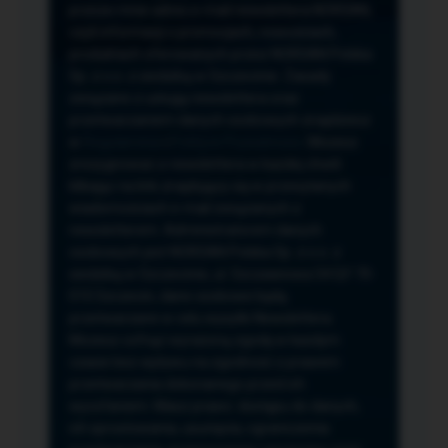
przeze mnie adres e-mail newslettera NORSAN,
czyli informacji o promocjach, nowościach,
produktach oferowanych przez NORSAN Polska
Sp. z o.o. z siedzibą w Szczecinie. Zasady
związane z usługą newslettera oraz
przetwarzaniem danych osobowych znajdziesz
w
Regulaminie
i
Polityce Prywatności
. Możesz
zrezygnować z newslettera w każdej chwili
klikając na link znajdujący się w przesyłanych
wiadomościach e-mail związanych z
newsletterem. Administratorem danych
osobowych jest NORSAN Polska Sp. z o.o. z
siedzibą w Szczecinie, ul. Szczawiowa 54 D,F 70-
010 Szczecin, dane osobowe będą
przetwarzane w celu wysyłki Newslettera.
Możesz cofnąć wyrażoną zgodę w każdym
czasie bez wpływu na zgodność z prawem
przetwarzania dokonanego przed ich
wycofaniem. Masz prawo: dostępu do danych,
ich sprostowania, usunięcia, ograniczenia