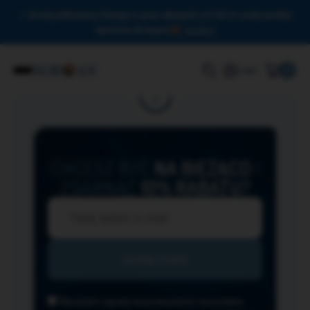
Drodzy Miłośnicy Omega-3, przy zakupach od 150 zł czeka na Was
darmowa dostawa!
Zamknij
0
Login
CHCESZ BYĆ
NA BIEŻĄCO
I
ZGARNĄĆ
10% RABATU?
Wyrażam zgodę na przesyłanie na podany