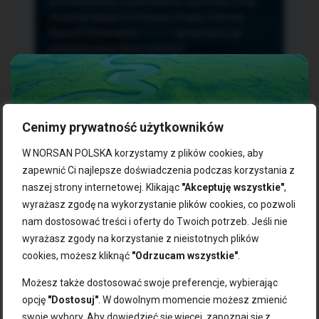
przetwarzania, przenoszenia i sprzeciwu oraz
złożenia skargi do Prezesa Urzędu Ochrony
Danych Osobowych.
TUTAJ
sprawdzisz jak
przetwarzamy dane osobowe.
Cenimy prywatność użytkowników
NASZE PRODUKTY:
W NORSAN POLSKA korzystamy z plików cookies, aby
zapewnić Ci najlepsze doświadczenia podczas korzystania z
naszej strony internetowej. Klikając
"Akceptuję wszystkie"
,
Kwasy omega-3
Zgarnij 10% rabatu na pierwsze
wyrażasz zgodę na wykorzystanie plików cookies, co pozwoli
Suplementy dla wegan
zakupy!
Kapsułki z omega-3
nam dostosować treści i oferty do Twoich potrzeb. Jeśli nie
Tran norweski
wyrażasz zgody na korzystanie z nieistotnych plików
Zapisz się do naszego newslettera i odbierz kod zniżkowy.
Olej rybny
cookies, możesz kliknąć
"Odrzucam wszystkie"
.
Bądź na bieżąco z promocjami, nowościami i zdrowymi
Olej z alg
wskazówkami od NORSAN!
Olej omega-3 dla psa i kota
Możesz także dostosować swoje preferencje, wybierając
opcję
"Dostosuj"
. W dowolnym momencie możesz zmienić
NORSAN:
swoje wybory. Aby dowiedzieć się więcej, zapoznaj się z