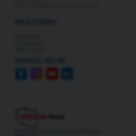
Darmowa dostawa dla zamówień od: 150zł
MOJE STRONY
Moje konto
Zmień hasło
Mapa strony
ODWIEDŹ NAS NA:
Wszelkie prawa zastrzeżone © 2026