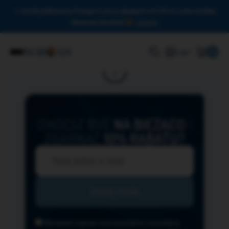
Drodzy Miłośnicy Omega-3, przy zakupach od 150 zł czeka na Was
darmowa dostawa!
Zamknij
0
Login
CHCESZ BYĆ
NA BIEŻĄCO
I
ZGARNĄĆ
10% RABATU?
Wyrażam zgodę na przesyłanie na podany