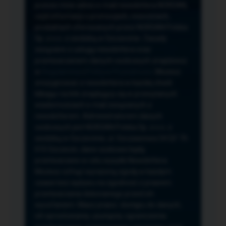
przeze mnie adres e-mail newslettera NORSAN,
czyli informacji o promocjach, nowościach,
produktach oferowanych przez NORSAN Polska
Sp. z o.o. z siedzibą w Szczecinie. Zasady
związane z usługą newslettera oraz
przetwarzaniem danych osobowych znajdziesz
w
Regulaminie
i
Polityce Prywatności
. Możesz
zrezygnować z newslettera w każdej chwili
klikając na link znajdujący się w przesyłanych
wiadomościach e-mail związanych z
newsletterem. Administratorem danych
osobowych jest NORSAN Polska Sp. z o.o. z
siedzibą w Szczecinie, ul. Szczawiowa 54 D,F 70-
010 Szczecin, dane osobowe będą
przetwarzane w celu wysyłki Newslettera.
Możesz cofnąć wyrażoną zgodę w każdym
czasie bez wpływu na zgodność z prawem
przetwarzania dokonanego przed ich
wycofaniem. Masz prawo: dostępu do danych,
ich sprostowania, usunięcia, ograniczenia