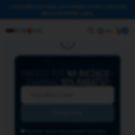
Drodzy Miłośnicy Omega-3, przy zakupach od 150 zł czeka na Was
darmowa dostawa!
Zamknij
0
Login
CHCESZ BYĆ
NA BIEŻĄCO
I
ZGARNĄĆ
10% RABATU?
Wyrażam zgodę na przesyłanie na podany