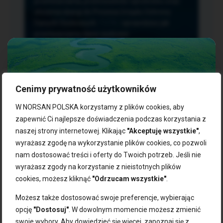
przetwarzania, przenoszenia i sprzeciwu oraz
złożenia skargi do Prezesa Urzędu Ochrony
Danych Osobowych.
TUTAJ
sprawdzisz jak
przetwarzamy dane osobowe.
Cenimy prywatność użytkowników
NASZE PRODUKTY:
W NORSAN POLSKA korzystamy z plików cookies, aby
zapewnić Ci najlepsze doświadczenia podczas korzystania z
naszej strony internetowej. Klikając
"Akceptuję wszystkie"
,
Kwasy omega-3
Zgarnij 10% rabatu na pierwsze
wyrażasz zgodę na wykorzystanie plików cookies, co pozwoli
Suplementy dla wegan
zakupy!
Kapsułki z omega-3
nam dostosować treści i oferty do Twoich potrzeb. Jeśli nie
Tran norweski
wyrażasz zgody na korzystanie z nieistotnych plików
Zapisz się do naszego newslettera i odbierz kod zniżkowy.
Olej rybny
cookies, możesz kliknąć
"Odrzucam wszystkie"
.
Bądź na bieżąco z promocjami, nowościami i zdrowymi
Olej z alg
wskazówkami od NORSAN!
Olej omega-3 dla psa i kota
Możesz także dostosować swoje preferencje, wybierając
opcję
"Dostosuj"
. W dowolnym momencie możesz zmienić
NORSAN:
swoje wybory. Aby dowiedzieć się więcej, zapoznaj się z