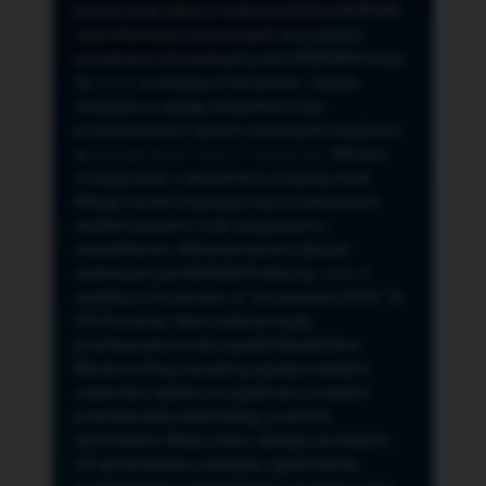
przeze mnie adres e-mail newslettera NORSAN,
czyli informacji o promocjach, nowościach,
produktach oferowanych przez NORSAN Polska
Sp. z o.o. z siedzibą w Szczecinie. Zasady
związane z usługą newslettera oraz
przetwarzaniem danych osobowych znajdziesz
w
Regulaminie
i
Polityce Prywatności
. Możesz
zrezygnować z newslettera w każdej chwili
klikając na link znajdujący się w przesyłanych
wiadomościach e-mail związanych z
newsletterem. Administratorem danych
osobowych jest NORSAN Polska Sp. z o.o. z
siedzibą w Szczecinie, ul. Szczawiowa 54 D,F 70-
010 Szczecin, dane osobowe będą
przetwarzane w celu wysyłki Newslettera.
Możesz cofnąć wyrażoną zgodę w każdym
czasie bez wpływu na zgodność z prawem
przetwarzania dokonanego przed ich
wycofaniem. Masz prawo: dostępu do danych,
ich sprostowania, usunięcia, ograniczenia