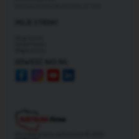
Darmowa dostawa dla zamówień od: 150zł
MOJE STRONY
Moje konto
Zmień hasło
Mapa strony
ODWIEDŹ NAS NA:
Wszelkie prawa zastrzeżone © 2026