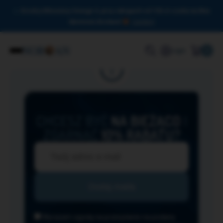
Drodzy Miłośnicy Omega-3, przy zakupach od 150 zł czeka na Was
darmowa dostawa!
Zamknij
0
Login
CHCESZ BYĆ
NA BIEŻĄCO
I
ZGARNĄĆ
10% RABATU?
Wyrażam zgodę na przesyłanie na podany