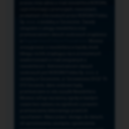
przeze mnie adres e-mail newslettera NORSAN,
czyli informacji o promocjach, nowościach,
produktach oferowanych przez NORSAN Polska
Sp. z o.o. z siedzibą w Szczecinie. Zasady
związane z usługą newslettera oraz
przetwarzaniem danych osobowych znajdziesz
w
Regulaminie
i
Polityce Prywatności
. Możesz
zrezygnować z newslettera w każdej chwili
klikając na link znajdujący się w przesyłanych
wiadomościach e-mail związanych z
newsletterem. Administratorem danych
osobowych jest NORSAN Polska Sp. z o.o. z
siedzibą w Szczecinie, ul. Szczawiowa 54 D,F 70-
010 Szczecin, dane osobowe będą
przetwarzane w celu wysyłki Newslettera.
Możesz cofnąć wyrażoną zgodę w każdym
czasie bez wpływu na zgodność z prawem
przetwarzania dokonanego przed ich
wycofaniem. Masz prawo: dostępu do danych,
ich sprostowania, usunięcia, ograniczenia