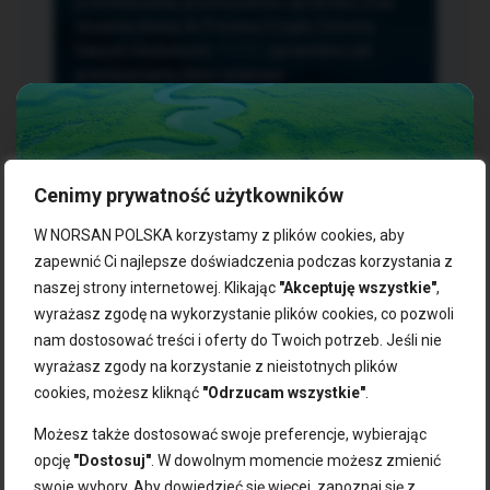
przetwarzania, przenoszenia i sprzeciwu oraz
złożenia skargi do Prezesa Urzędu Ochrony
Danych Osobowych.
TUTAJ
sprawdzisz jak
przetwarzamy dane osobowe.
Cenimy prywatność użytkowników
NASZE PRODUKTY:
W NORSAN POLSKA korzystamy z plików cookies, aby
zapewnić Ci najlepsze doświadczenia podczas korzystania z
naszej strony internetowej. Klikając
"Akceptuję wszystkie"
,
Kwasy omega-3
Zgarnij 10% rabatu na pierwsze
wyrażasz zgodę na wykorzystanie plików cookies, co pozwoli
Suplementy dla wegan
zakupy!
Kapsułki z omega-3
nam dostosować treści i oferty do Twoich potrzeb. Jeśli nie
Tran norweski
wyrażasz zgody na korzystanie z nieistotnych plików
Zapisz się do naszego newslettera i odbierz kod zniżkowy.
Olej rybny
cookies, możesz kliknąć
"Odrzucam wszystkie"
.
Bądź na bieżąco z promocjami, nowościami i zdrowymi
Olej z alg
wskazówkami od NORSAN!
Olej omega-3 dla psa i kota
Możesz także dostosować swoje preferencje, wybierając
opcję
"Dostosuj"
. W dowolnym momencie możesz zmienić
NORSAN:
swoje wybory. Aby dowiedzieć się więcej, zapoznaj się z