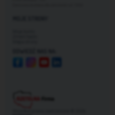
Darmowa dostawa dla zamówień od: 150zł
MOJE STRONY
Moje konto
Zmień hasło
Mapa strony
ODWIEDŹ NAS NA:
Wszelkie prawa zastrzeżone © 2026