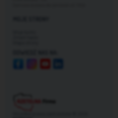
Darmowa dostawa dla zamówień od: 150zł
MOJE STRONY
Moje konto
Zmień hasło
Mapa strony
ODWIEDŹ NAS NA:
Wszelkie prawa zastrzeżone © 2026