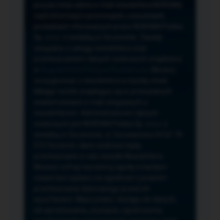
przeze mnie adres e-mail newslettera NORSAN,
czyli informacji o promocjach, nowościach,
produktach oferowanych przez NORSAN Polska
Sp. z o.o. z siedzibą w Szczecinie. Zasady
związane z usługą newslettera oraz
przetwarzaniem danych osobowych znajdziesz
w
Regulaminie
i
Polityce Prywatności
. Możesz
zrezygnować z newslettera w każdej chwili
klikając na link znajdujący się w przesyłanych
wiadomościach e-mail związanych z
newsletterem. Administratorem danych
osobowych jest NORSAN Polska Sp. z o.o. z
siedzibą w Szczecinie, ul. Szczawiowa 54 D,F 70-
010 Szczecin, dane osobowe będą
przetwarzane w celu wysyłki Newslettera.
Możesz cofnąć wyrażoną zgodę w każdym
czasie bez wpływu na zgodność z prawem
przetwarzania dokonanego przed ich
wycofaniem. Masz prawo: dostępu do danych,
ich sprostowania, usunięcia, ograniczenia