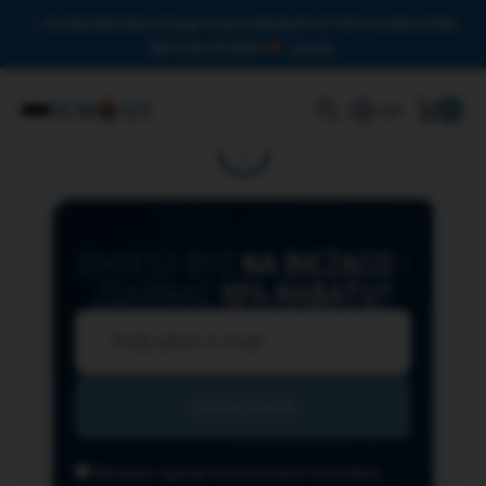
Drodzy Miłośnicy Omega-3, przy zakupach od 150 zł czeka na Was
darmowa dostawa!
Zamknij
0
Login
CHCESZ BYĆ
NA BIEŻĄCO
I
ZGARNĄĆ
10% RABATU?
Wyrażam zgodę na przesyłanie na podany