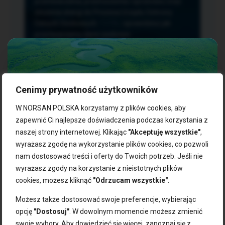
przetwarzania, przenoszenia i sprzeciwu oraz
złożenia skargi do Prezesa Urzędu Ochrony
Danych Osobowych.
TUTAJ
sprawdzisz jak
przetwarzamy dane osobowe.
Cenimy prywatność użytkowników
NASZE PRODUKTY:
W NORSAN POLSKA korzystamy z plików cookies, aby
zapewnić Ci najlepsze doświadczenia podczas korzystania z
naszej strony internetowej. Klikając
"Akceptuję wszystkie"
,
Kwasy omega-3
Zgarnij 10% rabatu na pierwsze
wyrażasz zgodę na wykorzystanie plików cookies, co pozwoli
Suplementy dla wegan
zakupy!
Kapsułki z omega-3
nam dostosować treści i oferty do Twoich potrzeb. Jeśli nie
Tran norweski
wyrażasz zgody na korzystanie z nieistotnych plików
Zapisz się do naszego newslettera i odbierz kod zniżkowy.
Olej rybny
cookies, możesz kliknąć
"Odrzucam wszystkie"
.
Bądź na bieżąco z promocjami, nowościami i zdrowymi
Olej z alg
wskazówkami od NORSAN!
Olej omega-3 dla psa i kota
Możesz także dostosować swoje preferencje, wybierając
opcję
"Dostosuj"
. W dowolnym momencie możesz zmienić
NORSAN:
swoje wybory. Aby dowiedzieć się więcej, zapoznaj się z