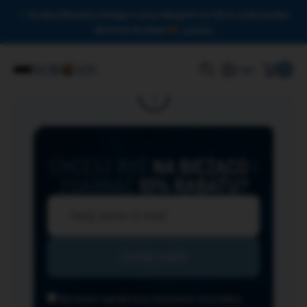
Drodzy Miłośnicy Omega-3, przy zakupach od 150 zł czeka na Was
darmowa dostawa!
Zamknij
0
Login
CHCESZ BYĆ
NA BIEŻĄCO
I
ZGARNĄĆ
10% RABATU?
Wyrażam zgodę na przesyłanie na podany