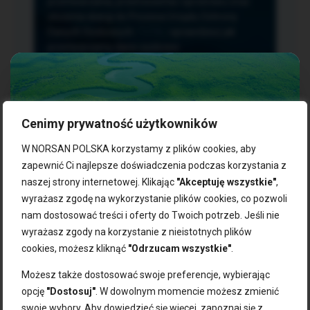
przetwarzania, przenoszenia i sprzeciwu oraz
złożenia skargi do Prezesa Urzędu Ochrony
Danych Osobowych.
TUTAJ
sprawdzisz jak
przetwarzamy dane osobowe.
Cenimy prywatność użytkowników
NASZE PRODUKTY:
W NORSAN POLSKA korzystamy z plików cookies, aby
zapewnić Ci najlepsze doświadczenia podczas korzystania z
naszej strony internetowej. Klikając
"Akceptuję wszystkie"
,
Kwasy omega-3
Zgarnij 10% rabatu na pierwsze
wyrażasz zgodę na wykorzystanie plików cookies, co pozwoli
Suplementy dla wegan
zakupy!
Kapsułki z omega-3
nam dostosować treści i oferty do Twoich potrzeb. Jeśli nie
Tran norweski
wyrażasz zgody na korzystanie z nieistotnych plików
Zapisz się do naszego newslettera i odbierz kod zniżkowy.
Olej rybny
cookies, możesz kliknąć
"Odrzucam wszystkie"
.
Bądź na bieżąco z promocjami, nowościami i zdrowymi
Olej z alg
wskazówkami od NORSAN!
Olej omega-3 dla psa i kota
Możesz także dostosować swoje preferencje, wybierając
opcję
"Dostosuj"
. W dowolnym momencie możesz zmienić
NORSAN:
swoje wybory. Aby dowiedzieć się więcej, zapoznaj się z