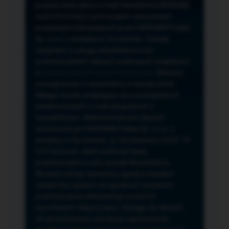
przeze mnie adres e-mail newslettera NORSAN,
czyli informacji o promocjach, nowościach,
produktach oferowanych przez NORSAN Polska
Sp. z o.o. z siedzibą w Szczecinie. Zasady
związane z usługą newslettera oraz
przetwarzaniem danych osobowych znajdziesz
w
Regulaminie
i
Polityce Prywatności
. Możesz
zrezygnować z newslettera w każdej chwili
klikając na link znajdujący się w przesyłanych
wiadomościach e-mail związanych z
newsletterem. Administratorem danych
osobowych jest NORSAN Polska Sp. z o.o. z
siedzibą w Szczecinie, ul. Szczawiowa 54 D,F 70-
010 Szczecin, dane osobowe będą
przetwarzane w celu wysyłki Newslettera.
Możesz cofnąć wyrażoną zgodę w każdym
czasie bez wpływu na zgodność z prawem
przetwarzania dokonanego przed ich
wycofaniem. Masz prawo: dostępu do danych,
ich sprostowania, usunięcia, ograniczenia