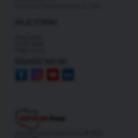
Darmowa dostawa dla zamówień od: 150zł
MOJE STRONY
Moje konto
Zmień hasło
Mapa strony
ODWIEDŹ NAS NA:
Wszelkie prawa zastrzeżone © 2026