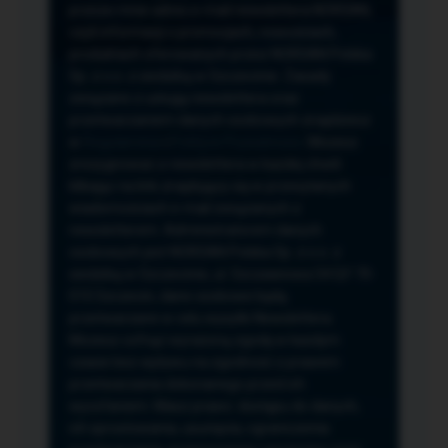
przeze mnie adres e-mail newslettera NORSAN,
czyli informacji o promocjach, nowościach,
produktach oferowanych przez NORSAN Polska
Sp. z o.o. z siedzibą w Szczecinie. Zasady
związane z usługą newslettera oraz
przetwarzaniem danych osobowych znajdziesz
w
Regulaminie
i
Polityce Prywatności
. Możesz
zrezygnować z newslettera w każdej chwili
klikając na link znajdujący się w przesyłanych
wiadomościach e-mail związanych z
newsletterem. Administratorem danych
osobowych jest NORSAN Polska Sp. z o.o. z
siedzibą w Szczecinie, ul. Szczawiowa 54 D,F 70-
010 Szczecin, dane osobowe będą
przetwarzane w celu wysyłki Newslettera.
Możesz cofnąć wyrażoną zgodę w każdym
czasie bez wpływu na zgodność z prawem
przetwarzania dokonanego przed ich
wycofaniem. Masz prawo: dostępu do danych,
ich sprostowania, usunięcia, ograniczenia