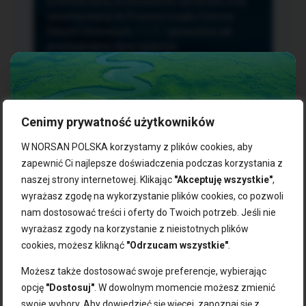
przetwarzania, przenoszenia i sprzeciwu oraz
złożenia skargi do Prezesa Urzędu Ochrony
Danych Osobowych.
TUTAJ
sprawdzisz jak
przetwarzamy dane osobowe.
Cenimy prywatność użytkowników
NASZE PRODUKTY:
W NORSAN POLSKA korzystamy z plików cookies, aby
zapewnić Ci najlepsze doświadczenia podczas korzystania z
naszej strony internetowej. Klikając
"Akceptuję wszystkie"
,
Kwasy omega-3
Zgarnij 10% rabatu na pierwsze
wyrażasz zgodę na wykorzystanie plików cookies, co pozwoli
Suplementy dla wegan
zakupy!
Kapsułki z omega-3
nam dostosować treści i oferty do Twoich potrzeb. Jeśli nie
Tran norweski
wyrażasz zgody na korzystanie z nieistotnych plików
Zapisz się do naszego newslettera i odbierz kod zniżkowy.
Olej rybny
cookies, możesz kliknąć
"Odrzucam wszystkie"
.
Bądź na bieżąco z promocjami, nowościami i zdrowymi
Olej z alg
wskazówkami od NORSAN!
Olej omega-3 dla psa i kota
Możesz także dostosować swoje preferencje, wybierając
opcję
"Dostosuj"
. W dowolnym momencie możesz zmienić
NORSAN:
swoje wybory. Aby dowiedzieć się więcej, zapoznaj się z