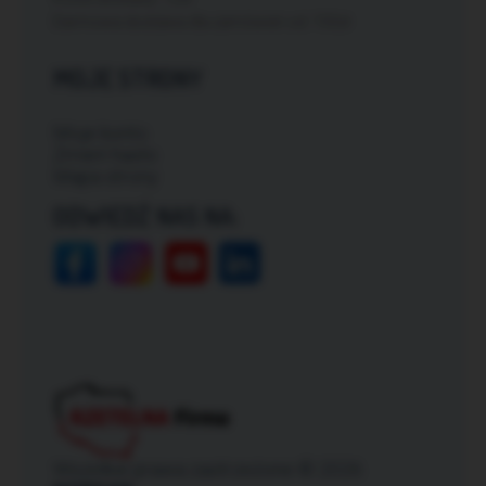
Darmowa dostawa dla zamówień od: 150zł
MOJE STRONY
Moje konto
Zmień hasło
Mapa strony
ODWIEDŹ NAS NA:
Wszelkie prawa zastrzeżone © 2026