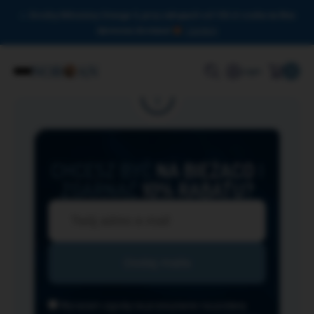
Drodzy Miłośnicy Omega-3, przy zakupach od 150 zł czeka na Was
darmowa dostawa!
Zamknij
0
Login
CHCESZ BYĆ
NA BIEŻĄCO
I
ZGARNĄĆ
10% RABATU?
Wyrażam zgodę na przesyłanie na podany