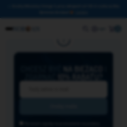
Drodzy Miłośnicy Omega-3, przy zakupach od 150 zł czeka na Was
darmowa dostawa!
Zamknij
0
Login
CHCESZ BYĆ
NA BIEŻĄCO
I
ZGARNĄĆ
10% RABATU?
Wyrażam zgodę na przesyłanie na podany