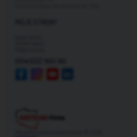
Darmowa dostawa dla zamówień od: 150zł
MOJE STRONY
Moje konto
Zmień hasło
Mapa strony
ODWIEDŹ NAS NA:
Wszelkie prawa zastrzeżone © 2026