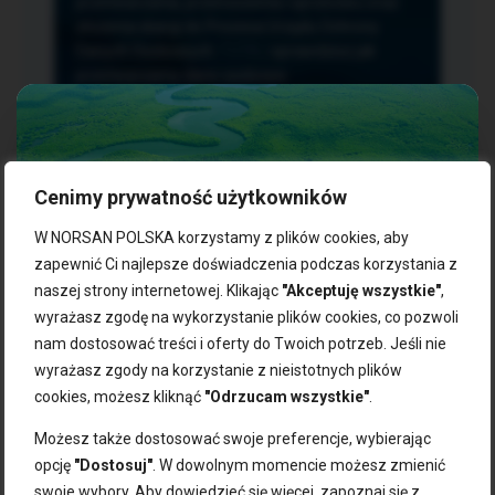
przetwarzania, przenoszenia i sprzeciwu oraz
złożenia skargi do Prezesa Urzędu Ochrony
Danych Osobowych.
TUTAJ
sprawdzisz jak
przetwarzamy dane osobowe.
Cenimy prywatność użytkowników
NASZE PRODUKTY:
W NORSAN POLSKA korzystamy z plików cookies, aby
zapewnić Ci najlepsze doświadczenia podczas korzystania z
naszej strony internetowej. Klikając
"Akceptuję wszystkie"
,
Kwasy omega-3
Zgarnij 10% rabatu na pierwsze
wyrażasz zgodę na wykorzystanie plików cookies, co pozwoli
Suplementy dla wegan
zakupy!
Kapsułki z omega-3
nam dostosować treści i oferty do Twoich potrzeb. Jeśli nie
Tran norweski
wyrażasz zgody na korzystanie z nieistotnych plików
Zapisz się do naszego newslettera i odbierz kod zniżkowy.
Olej rybny
cookies, możesz kliknąć
"Odrzucam wszystkie"
.
Bądź na bieżąco z promocjami, nowościami i zdrowymi
Olej z alg
wskazówkami od NORSAN!
Olej omega-3 dla psa i kota
Możesz także dostosować swoje preferencje, wybierając
opcję
"Dostosuj"
. W dowolnym momencie możesz zmienić
NORSAN:
swoje wybory. Aby dowiedzieć się więcej, zapoznaj się z