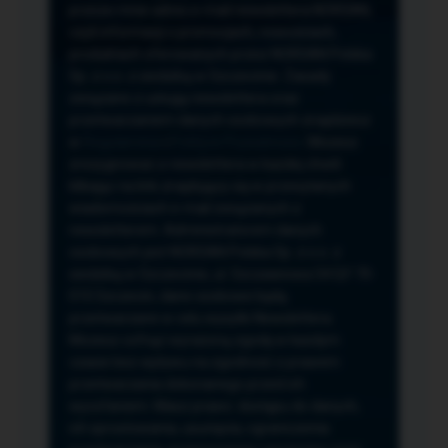
przeze mnie adres e-mail newslettera NORSAN,
czyli informacji o promocjach, nowościach,
produktach oferowanych przez NORSAN Polska
Sp. z o.o. z siedzibą w Szczecinie. Zasady
związane z usługą newslettera oraz
przetwarzaniem danych osobowych znajdziesz
w
Regulaminie
i
Polityce Prywatności
. Możesz
zrezygnować z newslettera w każdej chwili
klikając na link znajdujący się w przesyłanych
wiadomościach e-mail związanych z
newsletterem. Administratorem danych
osobowych jest NORSAN Polska Sp. z o.o. z
siedzibą w Szczecinie, ul. Szczawiowa 54 D,F 70-
010 Szczecin, dane osobowe będą
przetwarzane w celu wysyłki Newslettera.
Możesz cofnąć wyrażoną zgodę w każdym
czasie bez wpływu na zgodność z prawem
przetwarzania dokonanego przed ich
wycofaniem. Masz prawo: dostępu do danych,
ich sprostowania, usunięcia, ograniczenia