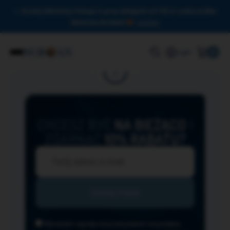
Drodzy Miłośnicy Omega-3, przy zakupach od 150 zł czeka na Was
darmowa dostawa!
Zamknij
0
Login
CHCESZ BYĆ
NA BIEŻĄCO
I
ZGARNĄĆ
10% RABATU?
Wyrażam zgodę na przesyłanie na podany