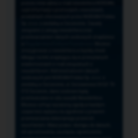
przeze mnie adres e-mail newslettera NORSAN,
czyli informacji o promocjach, nowościach,
produktach oferowanych przez NORSAN Polska
Sp. z o.o. z siedzibą w Szczecinie. Zasady
związane z usługą newslettera oraz
przetwarzaniem danych osobowych znajdziesz
w
Regulaminie
i
Polityce Prywatności
. Możesz
zrezygnować z newslettera w każdej chwili
klikając na link znajdujący się w przesyłanych
wiadomościach e-mail związanych z
newsletterem. Administratorem danych
osobowych jest NORSAN Polska Sp. z o.o. z
siedzibą w Szczecinie, ul. Szczawiowa 54 D,F 70-
010 Szczecin, dane osobowe będą
przetwarzane w celu wysyłki Newslettera.
Możesz cofnąć wyrażoną zgodę w każdym
czasie bez wpływu na zgodność z prawem
przetwarzania dokonanego przed ich
wycofaniem. Masz prawo: dostępu do danych,
ich sprostowania, usunięcia, ograniczenia