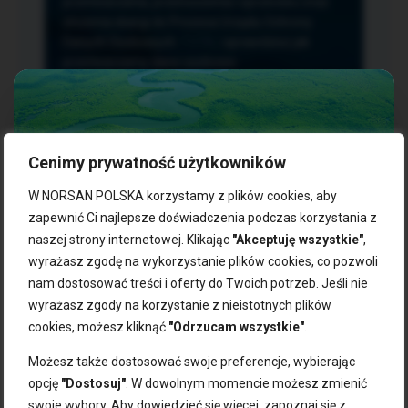
przetwarzania, przenoszenia i sprzeciwu oraz
złożenia skargi do Prezesa Urzędu Ochrony
Danych Osobowych.
TUTAJ
sprawdzisz jak
przetwarzamy dane osobowe.
Cenimy prywatność użytkowników
NASZE PRODUKTY:
W NORSAN POLSKA korzystamy z plików cookies, aby
zapewnić Ci najlepsze doświadczenia podczas korzystania z
naszej strony internetowej. Klikając
"Akceptuję wszystkie"
,
Kwasy omega-3
Zgarnij 10% rabatu na pierwsze
wyrażasz zgodę na wykorzystanie plików cookies, co pozwoli
Suplementy dla wegan
zakupy!
Kapsułki z omega-3
nam dostosować treści i oferty do Twoich potrzeb. Jeśli nie
Tran norweski
wyrażasz zgody na korzystanie z nieistotnych plików
Zapisz się do naszego newslettera i odbierz kod zniżkowy.
Olej rybny
cookies, możesz kliknąć
"Odrzucam wszystkie"
.
Bądź na bieżąco z promocjami, nowościami i zdrowymi
Olej z alg
wskazówkami od NORSAN!
Olej omega-3 dla psa i kota
Możesz także dostosować swoje preferencje, wybierając
opcję
"Dostosuj"
. W dowolnym momencie możesz zmienić
NORSAN:
swoje wybory. Aby dowiedzieć się więcej, zapoznaj się z