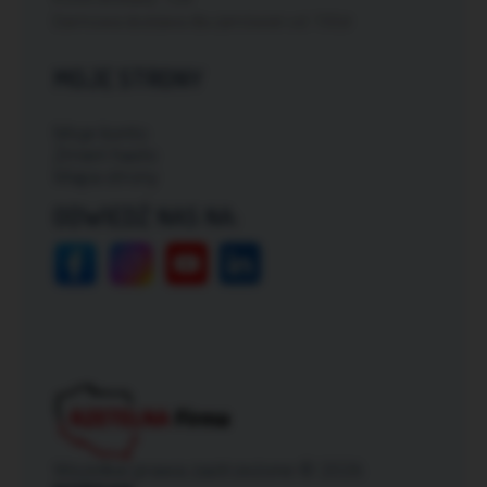
Darmowa dostawa dla zamówień od: 150zł
MOJE STRONY
Moje konto
Zmień hasło
Mapa strony
ODWIEDŹ NAS NA:
Wszelkie prawa zastrzeżone © 2026