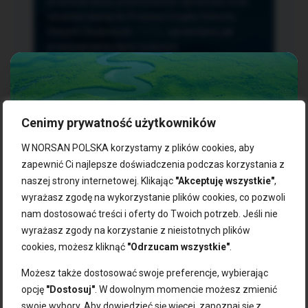
przetwarzania, przenoszenia i sprzeciwu oraz
złożenia skargi do Prezesa Urzędu Ochrony
Danych Osobowych.
TUTAJ
sprawdzisz jak
przetwarzamy dane osobowe.
Cenimy prywatność użytkowników
NASZE PRODUKTY:
W NORSAN POLSKA korzystamy z plików cookies, aby
zapewnić Ci najlepsze doświadczenia podczas korzystania z
naszej strony internetowej. Klikając
"Akceptuję wszystkie"
,
Kwasy omega-3
Zgarnij 10% rabatu na pierwsze
wyrażasz zgodę na wykorzystanie plików cookies, co pozwoli
Suplementy dla wegan
zakupy!
Kapsułki z omega-3
nam dostosować treści i oferty do Twoich potrzeb. Jeśli nie
Tran norweski
wyrażasz zgody na korzystanie z nieistotnych plików
Zapisz się do naszego newslettera i odbierz kod zniżkowy.
Olej rybny
cookies, możesz kliknąć
"Odrzucam wszystkie"
.
Bądź na bieżąco z promocjami, nowościami i zdrowymi
Olej z alg
wskazówkami od NORSAN!
Olej omega-3 dla psa i kota
Możesz także dostosować swoje preferencje, wybierając
opcję
"Dostosuj"
. W dowolnym momencie możesz zmienić
NORSAN:
swoje wybory. Aby dowiedzieć się więcej, zapoznaj się z