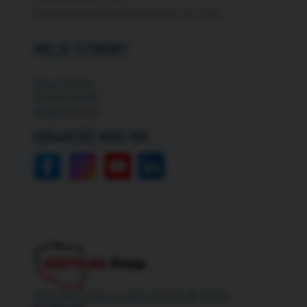
Darmowa dostawa dla zamówień od: 150zł
MOJE STRONY
Moje konto
Zmień hasło
Mapa strony
ODWIEDŹ NAS NA:
Wszelkie prawa zastrzeżone © 2026