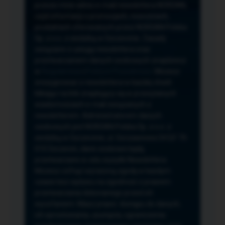
przeze mnie adres e-mail newslettera NORSAN,
czyli informacji o promocjach, nowościach,
produktach oferowanych przez NORSAN Polska
Sp. z o.o. z siedzibą w Szczecinie. Zasady
związane z usługą newslettera oraz
przetwarzaniem danych osobowych znajdziesz
w
Regulaminie
i
Polityce Prywatności
. Możesz
zrezygnować z newslettera w każdej chwili
klikając na link znajdujący się w przesyłanych
wiadomościach e-mail związanych z
newsletterem. Administratorem danych
osobowych jest NORSAN Polska Sp. z o.o. z
siedzibą w Szczecinie, ul. Szczawiowa 54 D,F 70-
010 Szczecin, dane osobowe będą
przetwarzane w celu wysyłki Newslettera.
Możesz cofnąć wyrażoną zgodę w każdym
czasie bez wpływu na zgodność z prawem
przetwarzania dokonanego przed ich
wycofaniem. Masz prawo: dostępu do danych,
ich sprostowania, usunięcia, ograniczenia