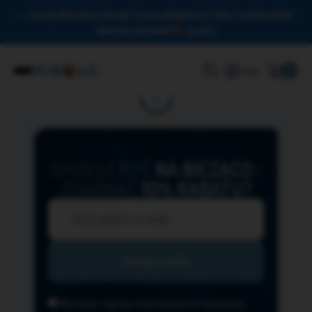
Drodzy Miłośnicy Omega-3, przy zakupach od 150 zł czeka na Was
darmowa dostawa!
Zamknij
0
Login
CHCESZ BYĆ
NA BIEŻĄCO
I
ZGARNĄĆ
10% RABATU?
Wyrażam zgodę na przesyłanie na podany