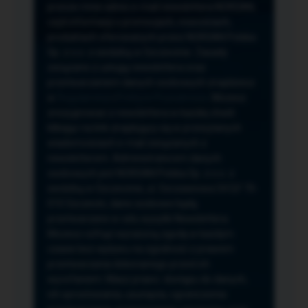
przeze mnie adres e-mail newslettera NORSAN,
czyli informacji o promocjach, nowościach,
produktach oferowanych przez NORSAN Polska
Sp. z o.o. z siedzibą w Szczecinie. Zasady
związane z usługą newslettera oraz
przetwarzaniem danych osobowych znajdziesz
w
Regulaminie
i
Polityce Prywatności
. Możesz
zrezygnować z newslettera w każdej chwili
klikając na link znajdujący się w przesyłanych
wiadomościach e-mail związanych z
newsletterem. Administratorem danych
osobowych jest NORSAN Polska Sp. z o.o. z
siedzibą w Szczecinie, ul. Szczawiowa 54 D,F 70-
010 Szczecin, dane osobowe będą
przetwarzane w celu wysyłki Newslettera.
Możesz cofnąć wyrażoną zgodę w każdym
czasie bez wpływu na zgodność z prawem
przetwarzania dokonanego przed ich
wycofaniem. Masz prawo: dostępu do danych,
ich sprostowania, usunięcia, ograniczenia