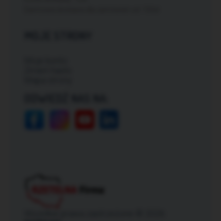
Darmowa dostawa dla zamówień od: 150zł
MOJE STRONY
Moje konto
Zmień hasło
Mapa strony
ODWIEDŹ NAS NA:
Wszelkie prawa zastrzeżone © 2026