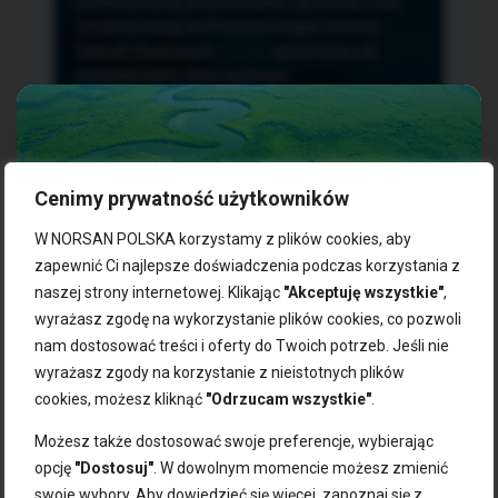
przetwarzania, przenoszenia i sprzeciwu oraz
złożenia skargi do Prezesa Urzędu Ochrony
Danych Osobowych.
TUTAJ
sprawdzisz jak
przetwarzamy dane osobowe.
Cenimy prywatność użytkowników
NASZE PRODUKTY:
W NORSAN POLSKA korzystamy z plików cookies, aby
zapewnić Ci najlepsze doświadczenia podczas korzystania z
naszej strony internetowej. Klikając
"Akceptuję wszystkie"
,
Kwasy omega-3
Zgarnij 10% rabatu na pierwsze
wyrażasz zgodę na wykorzystanie plików cookies, co pozwoli
Suplementy dla wegan
zakupy!
Kapsułki z omega-3
nam dostosować treści i oferty do Twoich potrzeb. Jeśli nie
Tran norweski
wyrażasz zgody na korzystanie z nieistotnych plików
Zapisz się do naszego newslettera i odbierz kod zniżkowy.
Olej rybny
cookies, możesz kliknąć
"Odrzucam wszystkie"
.
Bądź na bieżąco z promocjami, nowościami i zdrowymi
Olej z alg
wskazówkami od NORSAN!
Olej omega-3 dla psa i kota
Możesz także dostosować swoje preferencje, wybierając
opcję
"Dostosuj"
. W dowolnym momencie możesz zmienić
NORSAN:
swoje wybory. Aby dowiedzieć się więcej, zapoznaj się z