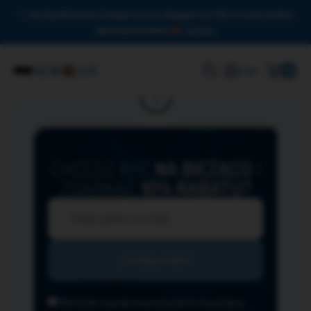
Drodzy Miłośnicy Omega-3, przy zakupach od 150 zł czeka na Was
darmowa dostawa!
Zamknij
0
Login
CHCESZ BYĆ
NA BIEŻĄCO
I
ZGARNĄĆ
10% RABATU?
Wyrażam zgodę na przesyłanie na podany