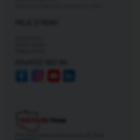
Darmowa dostawa dla zamówień od: 150zł
MOJE STRONY
Moje konto
Zmień hasło
Mapa strony
ODWIEDŹ NAS NA:
Wszelkie prawa zastrzeżone © 2026