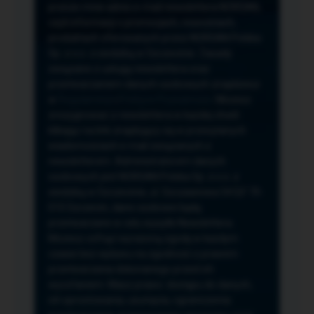
przeze mnie adres e-mail newslettera NORSAN,
czyli informacji o promocjach, nowościach,
produktach oferowanych przez NORSAN Polska
Sp. z o.o. z siedzibą w Szczecinie. Zasady
związane z usługą newslettera oraz
przetwarzaniem danych osobowych znajdziesz
w
Regulaminie
i
Polityce Prywatności
. Możesz
zrezygnować z newslettera w każdej chwili
klikając na link znajdujący się w przesyłanych
wiadomościach e-mail związanych z
newsletterem. Administratorem danych
osobowych jest NORSAN Polska Sp. z o.o. z
siedzibą w Szczecinie, ul. Szczawiowa 54 D,F 70-
010 Szczecin, dane osobowe będą
przetwarzane w celu wysyłki Newslettera.
Możesz cofnąć wyrażoną zgodę w każdym
czasie bez wpływu na zgodność z prawem
przetwarzania dokonanego przed ich
wycofaniem. Masz prawo: dostępu do danych,
ich sprostowania, usunięcia, ograniczenia