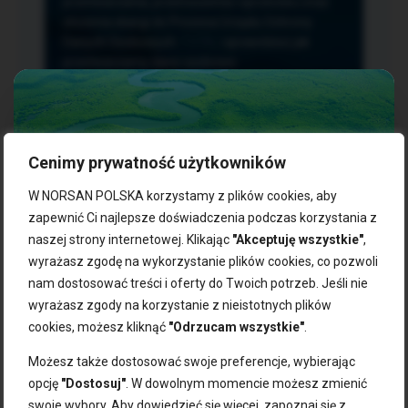
przetwarzania, przenoszenia i sprzeciwu oraz
złożenia skargi do Prezesa Urzędu Ochrony
Danych Osobowych.
TUTAJ
sprawdzisz jak
przetwarzamy dane osobowe.
Cenimy prywatność użytkowników
NASZE PRODUKTY:
W NORSAN POLSKA korzystamy z plików cookies, aby
zapewnić Ci najlepsze doświadczenia podczas korzystania z
naszej strony internetowej. Klikając
"Akceptuję wszystkie"
,
Kwasy omega-3
Zgarnij 10% rabatu na pierwsze
wyrażasz zgodę na wykorzystanie plików cookies, co pozwoli
Suplementy dla wegan
zakupy!
Kapsułki z omega-3
nam dostosować treści i oferty do Twoich potrzeb. Jeśli nie
Tran norweski
wyrażasz zgody na korzystanie z nieistotnych plików
Zapisz się do naszego newslettera i odbierz kod zniżkowy.
Olej rybny
cookies, możesz kliknąć
"Odrzucam wszystkie"
.
Bądź na bieżąco z promocjami, nowościami i zdrowymi
Olej z alg
wskazówkami od NORSAN!
Olej omega-3 dla psa i kota
Możesz także dostosować swoje preferencje, wybierając
opcję
"Dostosuj"
. W dowolnym momencie możesz zmienić
NORSAN:
swoje wybory. Aby dowiedzieć się więcej, zapoznaj się z