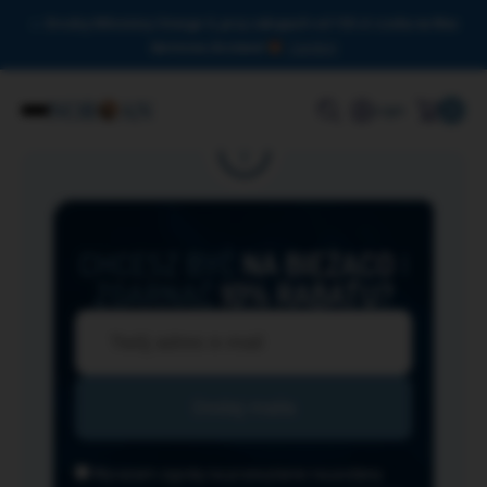
Drodzy Miłośnicy Omega-3, przy zakupach od 150 zł czeka na Was
darmowa dostawa!
Zamknij
0
Login
CHCESZ BYĆ
NA BIEŻĄCO
I
ZGARNĄĆ
10% RABATU?
Wyrażam zgodę na przesyłanie na podany