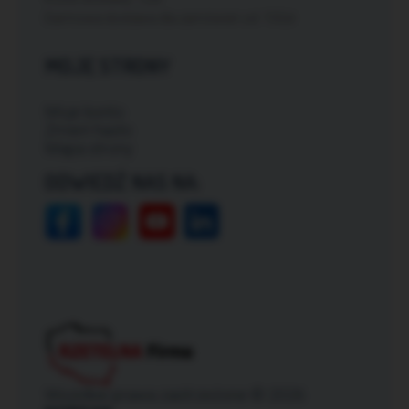
Darmowa dostawa dla zamówień od: 150zł
MOJE STRONY
Moje konto
Zmień hasło
Mapa strony
ODWIEDŹ NAS NA:
Wszelkie prawa zastrzeżone © 2026