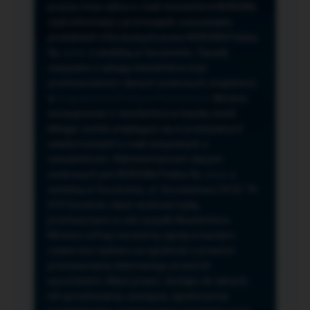
przeze mnie adres e-mail newslettera NORSAN,
czyli informacji o promocjach, nowościach,
produktach oferowanych przez NORSAN Polska
Sp. z o.o. z siedzibą w Szczecinie. Zasady
związane z usługą newslettera oraz
przetwarzaniem danych osobowych znajdziesz
w
Regulaminie
i
Polityce Prywatności
. Możesz
zrezygnować z newslettera w każdej chwili
klikając na link znajdujący się w przesyłanych
wiadomościach e-mail związanych z
newsletterem. Administratorem danych
osobowych jest NORSAN Polska Sp. z o.o. z
siedzibą w Szczecinie, ul. Szczawiowa 54 D,F 70-
010 Szczecin, dane osobowe będą
przetwarzane w celu wysyłki Newslettera.
Możesz cofnąć wyrażoną zgodę w każdym
czasie bez wpływu na zgodność z prawem
przetwarzania dokonanego przed ich
wycofaniem. Masz prawo: dostępu do danych,
ich sprostowania, usunięcia, ograniczenia