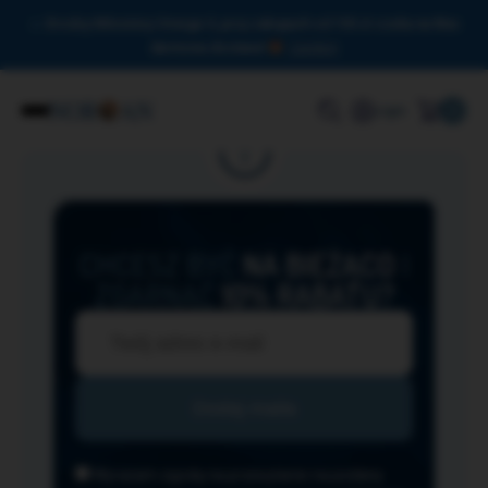
Drodzy Miłośnicy Omega-3, przy zakupach od 150 zł czeka na Was
darmowa dostawa!
Zamknij
0
Login
CHCESZ BYĆ
NA BIEŻĄCO
I
ZGARNĄĆ
10% RABATU?
Wyrażam zgodę na przesyłanie na podany