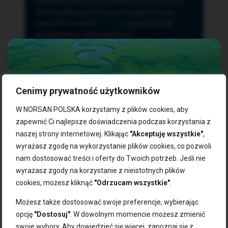
przetwarzania, przenoszenia i sprzeciwu oraz
złożenia skargi do Prezesa Urzędu Ochrony
Danych Osobowych.
TUTAJ
sprawdzisz jak
przetwarzamy dane osobowe.
Cenimy prywatność użytkowników
NASZE PRODUKTY:
W NORSAN POLSKA korzystamy z plików cookies, aby
zapewnić Ci najlepsze doświadczenia podczas korzystania z
naszej strony internetowej. Klikając
"Akceptuję wszystkie"
,
Kwasy omega-3
Zgarnij 10% rabatu na pierwsze
wyrażasz zgodę na wykorzystanie plików cookies, co pozwoli
Suplementy dla wegan
zakupy!
Kapsułki z omega-3
nam dostosować treści i oferty do Twoich potrzeb. Jeśli nie
Tran norweski
wyrażasz zgody na korzystanie z nieistotnych plików
Zapisz się do naszego newslettera i odbierz kod zniżkowy.
Olej rybny
cookies, możesz kliknąć
"Odrzucam wszystkie"
.
Bądź na bieżąco z promocjami, nowościami i zdrowymi
Olej z alg
wskazówkami od NORSAN!
Olej omega-3 dla psa i kota
Możesz także dostosować swoje preferencje, wybierając
opcję
"Dostosuj"
. W dowolnym momencie możesz zmienić
NORSAN:
swoje wybory. Aby dowiedzieć się więcej, zapoznaj się z