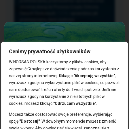
przetwarzania, przenoszenia i sprzeciwu oraz
złożenia skargi do Prezesa Urzędu Ochrony
Danych Osobowych.
TUTAJ
sprawdzisz jak
przetwarzamy dane osobowe.
Cenimy prywatność użytkowników
NASZE PRODUKTY:
W NORSAN POLSKA korzystamy z plików cookies, aby
zapewnić Ci najlepsze doświadczenia podczas korzystania z
naszej strony internetowej. Klikając
"Akceptuję wszystkie"
,
Kwasy omega-3
Zgarnij 10% rabatu na pierwsze
wyrażasz zgodę na wykorzystanie plików cookies, co pozwoli
Suplementy dla wegan
zakupy!
Kapsułki z omega-3
nam dostosować treści i oferty do Twoich potrzeb. Jeśli nie
Tran norweski
wyrażasz zgody na korzystanie z nieistotnych plików
Zapisz się do naszego newslettera i odbierz kod zniżkowy.
Olej rybny
cookies, możesz kliknąć
"Odrzucam wszystkie"
.
Bądź na bieżąco z promocjami, nowościami i zdrowymi
Olej z alg
wskazówkami od NORSAN!
Olej omega-3 dla psa i kota
Możesz także dostosować swoje preferencje, wybierając
opcję
"Dostosuj"
. W dowolnym momencie możesz zmienić
NORSAN:
swoje wybory. Aby dowiedzieć się więcej, zapoznaj się z