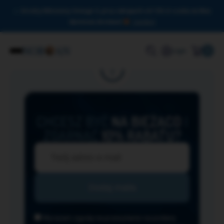
Drodzy Miłośnicy Omega-3, przy zakupach od 150 zł czeka na Was
darmowa dostawa!
Zamknij
0
Login
CHCESZ BYĆ
NA BIEŻĄCO
I
ZGARNĄĆ
10% RABATU?
Wyrażam zgodę na przesyłanie na podany