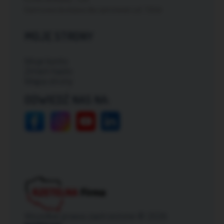
Darmowa dostawa dla zamówień od: 150zł
MOJE STRONY
Moje konto
Zmień hasło
Mapa strony
ODWIEDŹ NAS NA:
Wszelkie prawa zastrzeżone © 2026