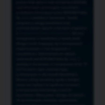
przeze mnie adres e-mail newslettera NORSAN,
czyli informacji o promocjach, nowościach,
produktach oferowanych przez NORSAN Polska
Sp. z o.o. z siedzibą w Szczecinie. Zasady
związane z usługą newslettera oraz
przetwarzaniem danych osobowych znajdziesz
w
Regulaminie
i
Polityce Prywatności
. Możesz
zrezygnować z newslettera w każdej chwili
klikając na link znajdujący się w przesyłanych
wiadomościach e-mail związanych z
newsletterem. Administratorem danych
osobowych jest NORSAN Polska Sp. z o.o. z
siedzibą w Szczecinie, ul. Szczawiowa 54 D,F 70-
010 Szczecin, dane osobowe będą
przetwarzane w celu wysyłki Newslettera.
Możesz cofnąć wyrażoną zgodę w każdym
czasie bez wpływu na zgodność z prawem
przetwarzania dokonanego przed ich
wycofaniem. Masz prawo: dostępu do danych,
ich sprostowania, usunięcia, ograniczenia