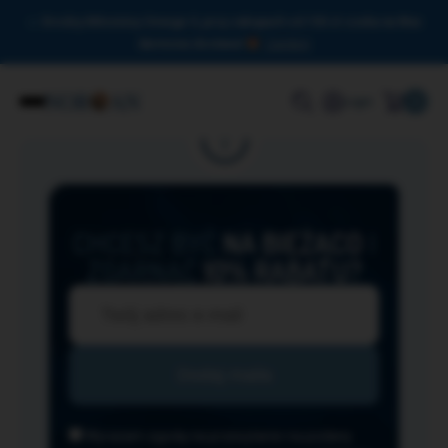
Drodzy Miłośnicy Omega-3, przy zakupach od 150 zł czeka na Was
darmowa dostawa!
Zamknij
0
Login
CHCESZ BYĆ
NA BIEŻĄCO
I
ZGARNĄĆ
10% RABATU?
Wyrażam zgodę na przesyłanie na podany