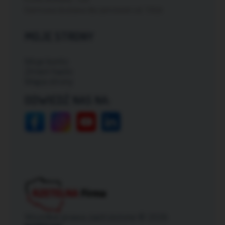
Darmowa dostawa dla zamówień od: 150zł
MOJE STRONY
Moje konto
Zmień hasło
Mapa strony
ODWIEDŹ NAS NA:
Wszelkie prawa zastrzeżone © 2026