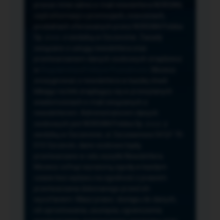
przeze mnie adres e-mail newslettera NORSAN,
czyli informacji o promocjach, nowościach,
produktach oferowanych przez NORSAN Polska
Sp. z o.o. z siedzibą w Szczecinie. Zasady
związane z usługą newslettera oraz
przetwarzaniem danych osobowych znajdziesz
w
Regulaminie
i
Polityce Prywatności
. Możesz
zrezygnować z newslettera w każdej chwili
klikając na link znajdujący się w przesyłanych
wiadomościach e-mail związanych z
newsletterem. Administratorem danych
osobowych jest NORSAN Polska Sp. z o.o. z
siedzibą w Szczecinie, ul. Szczawiowa 54 D,F 70-
010 Szczecin, dane osobowe będą
przetwarzane w celu wysyłki Newslettera.
Możesz cofnąć wyrażoną zgodę w każdym
czasie bez wpływu na zgodność z prawem
przetwarzania dokonanego przed ich
wycofaniem. Masz prawo: dostępu do danych,
ich sprostowania, usunięcia, ograniczenia