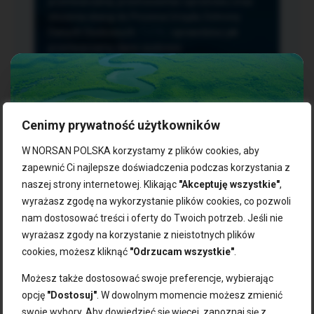
przetwarzania, przenoszenia i sprzeciwu oraz
złożenia skargi do Prezesa Urzędu Ochrony
Danych Osobowych.
TUTAJ
sprawdzisz jak
przetwarzamy dane osobowe.
Cenimy prywatność użytkowników
NASZE PRODUKTY:
W NORSAN POLSKA korzystamy z plików cookies, aby
zapewnić Ci najlepsze doświadczenia podczas korzystania z
naszej strony internetowej. Klikając
"Akceptuję wszystkie"
,
Kwasy omega-3
Zgarnij 10% rabatu na pierwsze
wyrażasz zgodę na wykorzystanie plików cookies, co pozwoli
Suplementy dla wegan
zakupy!
Kapsułki z omega-3
nam dostosować treści i oferty do Twoich potrzeb. Jeśli nie
Tran norweski
wyrażasz zgody na korzystanie z nieistotnych plików
Zapisz się do naszego newslettera i odbierz kod zniżkowy.
Olej rybny
cookies, możesz kliknąć
"Odrzucam wszystkie"
.
Bądź na bieżąco z promocjami, nowościami i zdrowymi
Olej z alg
wskazówkami od NORSAN!
Olej omega-3 dla psa i kota
Możesz także dostosować swoje preferencje, wybierając
opcję
"Dostosuj"
. W dowolnym momencie możesz zmienić
NORSAN:
swoje wybory. Aby dowiedzieć się więcej, zapoznaj się z