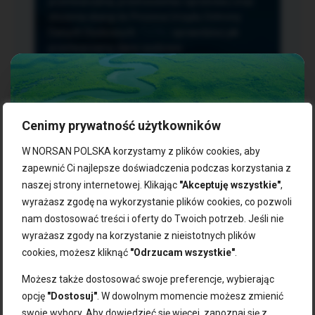
przetwarzania, przenoszenia i sprzeciwu oraz
złożenia skargi do Prezesa Urzędu Ochrony
Danych Osobowych.
TUTAJ
sprawdzisz jak
przetwarzamy dane osobowe.
Cenimy prywatność użytkowników
NASZE PRODUKTY:
W NORSAN POLSKA korzystamy z plików cookies, aby
zapewnić Ci najlepsze doświadczenia podczas korzystania z
naszej strony internetowej. Klikając
"Akceptuję wszystkie"
,
Kwasy omega-3
Zgarnij 10% rabatu na pierwsze
wyrażasz zgodę na wykorzystanie plików cookies, co pozwoli
Suplementy dla wegan
zakupy!
Kapsułki z omega-3
nam dostosować treści i oferty do Twoich potrzeb. Jeśli nie
Tran norweski
wyrażasz zgody na korzystanie z nieistotnych plików
Zapisz się do naszego newslettera i odbierz kod zniżkowy.
Olej rybny
cookies, możesz kliknąć
"Odrzucam wszystkie"
.
Bądź na bieżąco z promocjami, nowościami i zdrowymi
Olej z alg
wskazówkami od NORSAN!
Olej omega-3 dla psa i kota
Możesz także dostosować swoje preferencje, wybierając
opcję
"Dostosuj"
. W dowolnym momencie możesz zmienić
NORSAN:
swoje wybory. Aby dowiedzieć się więcej, zapoznaj się z