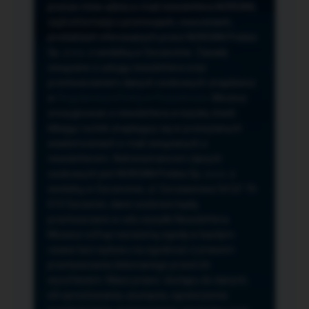
przeze mnie adres e-mail newslettera NORSAN,
czyli informacji o promocjach, nowościach,
produktach oferowanych przez NORSAN Polska
Sp. z o.o. z siedzibą w Szczecinie. Zasady
związane z usługą newslettera oraz
przetwarzaniem danych osobowych znajdziesz
w
Regulaminie
i
Polityce Prywatności
. Możesz
zrezygnować z newslettera w każdej chwili
klikając na link znajdujący się w przesyłanych
wiadomościach e-mail związanych z
newsletterem. Administratorem danych
osobowych jest NORSAN Polska Sp. z o.o. z
siedzibą w Szczecinie, ul. Szczawiowa 54 D,F 70-
010 Szczecin, dane osobowe będą
przetwarzane w celu wysyłki Newslettera.
Możesz cofnąć wyrażoną zgodę w każdym
czasie bez wpływu na zgodność z prawem
przetwarzania dokonanego przed ich
wycofaniem. Masz prawo: dostępu do danych,
ich sprostowania, usunięcia, ograniczenia