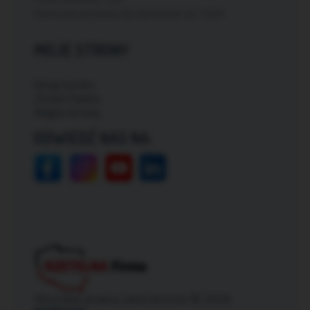
Darmowa dostawa dla zamówień od: 150zł
MOJE STRONY
Moje konto
Zmień hasło
Mapa strony
ODWIEDŹ NAS NA:
Wszelkie prawa zastrzeżone © 2026