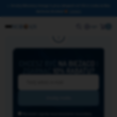
Drodzy Miłośnicy Omega-3, przy zakupach od 150 zł czeka na Was
darmowa dostawa!
Zamknij
0
Login
CHCESZ BYĆ
NA BIEŻĄCO
I
ZGARNĄĆ
10% RABATU?
Wyrażam zgodę na przesyłanie na podany