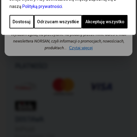
naszą
Polityką prywatności
.
Dodaj
Kontakt
Ogólne warunki handlowe
Dostosuj
Odrzucam wszystkie
Akceptuję wszystko
Regulamin
Polityka prywatności
Wyrażam zgodę na przesyłanie na podany przeze mnie adres e-mail
Wysyłka i dostawa
newslettera NORSAN, czyli informacji o promocjach, nowościach,
Zwroty i reklamacje
produktach...
Czytaj więcej
Odstąpienie od umowy
PŁATNOŚCI
DOSTAWA
InPost
Koszt dostawy: 12zł