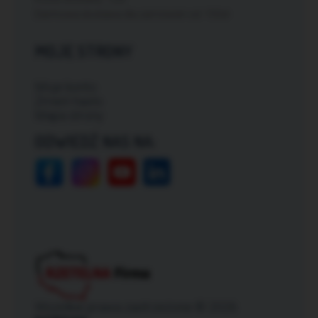
Darmowa dostawa dla zamówień od: 150zł
MOJE STRONY
Moje konto
Zmień hasło
Mapa strony
ODWIEDŹ NAS NA:
Wszelkie prawa zastrzeżone © 2026