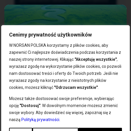
przetwarzaniem danych osobowych znajdziesz
w
Regulaminie
i
Polityce Prywatności
. Możesz
zrezygnować z newslettera w każdej chwili
klikając na link znajdujący się w przesyłanych
wiadomościach e-mail związanych z
newsletterem. Administratorem danych
Cenimy prywatność użytkowników
osobowych jest NORSAN Polska Sp. z o.o. z
siedzibą w Szczecinie, ul. Szczawiowa 54 D,F 70-
W NORSAN POLSKA korzystamy z plików cookies, aby
010 Szczecin, dane osobowe będą
zapewnić Ci najlepsze doświadczenia podczas korzystania z
przetwarzane w celu wysyłki Newslettera.
naszej strony internetowej. Klikając
"Akceptuję wszystkie"
,
Zgarnij 10% rabatu na pierwsze
Możesz cofnąć wyrażoną zgodę w każdym
wyrażasz zgodę na wykorzystanie plików cookies, co pozwoli
zakupy!
czasie bez wpływu na zgodność z prawem
nam dostosować treści i oferty do Twoich potrzeb. Jeśli nie
przetwarzania dokonanego przed ich
wyrażasz zgody na korzystanie z nieistotnych plików
Zapisz się do naszego newslettera i odbierz kod zniżkowy.
wycofaniem. Masz prawo: dostępu do danych,
cookies, możesz kliknąć
"Odrzucam wszystkie"
.
Bądź na bieżąco z promocjami, nowościami i zdrowymi
ich sprostowania, usunięcia, ograniczenia
wskazówkami od NORSAN!
przetwarzania, przenoszenia i sprzeciwu oraz
Możesz także dostosować swoje preferencje, wybierając
złożenia skargi do Prezesa Urzędu Ochrony
opcję
"Dostosuj"
. W dowolnym momencie możesz zmienić
Danych Osobowych.
TUTAJ
sprawdzisz jak
swoje wybory. Aby dowiedzieć się więcej, zapoznaj się z
przetwarzamy dane osobowe.
naszą
Polityką prywatności
.
Dodaj