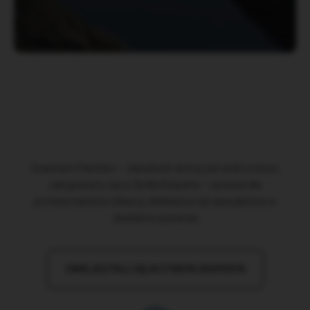
Szanowni Państwo – zawartość strony jest widoczna po
zalogowaniu się w Strefie Eksperta – serwisie dla
profesjonalistów (lekarzy, dietetyków lub specjalistów w
dziedzinie żywienia)
ZAREJESTRUJ SIĘ W STREFIE EKSPERTA