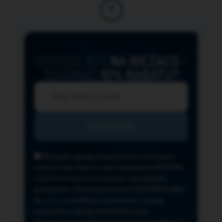
CHCESZ BYĆ
NA BIEŻĄCO
I
ZGARNĄĆ
10% RABATU?
Wyrażam zgodę na przesyłanie na podany
przeze mnie adres e-mail newslettera NORSAN,
czyli informacji o promocjach, nowościach,
produktach oferowanych przez NORSAN Polska
Sp. z o.o. z siedzibą w Szczecinie. Zasady
związane z usługą newslettera oraz