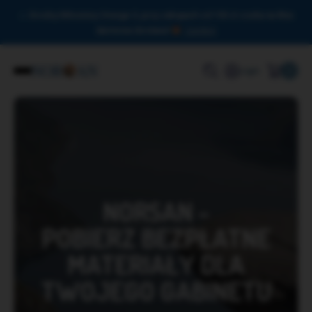
Drodzy Miłośnicy Omega-3, przy zakupach od 150 zł czeka na Was
darmowa dostawa!
Zamknij
0
Login
NORSAN -
POBIERZ BEZPŁATNE
MATERIAŁY DLA
TWOJEGO GABINETU