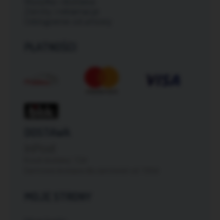
Wysyłka i dostawa
Zwroty i reklamacje
Odstąpienie od umowy
PŁATNOŚCI
DOSTAWA
InPost
Koszt dostawy: 12zł
Darmowa dostawa dla zamówień od: 150zł
MOJE STRONY