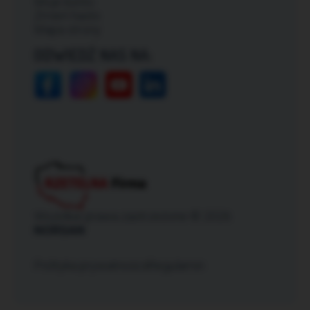
Moje konto
Zmień hasło
Mapa strony
ODWIEDŹ NAS NA:
Wszelkie prawa zastrzeżone © 2026
NORSAN
Polityka prywatności
Regulamin
|