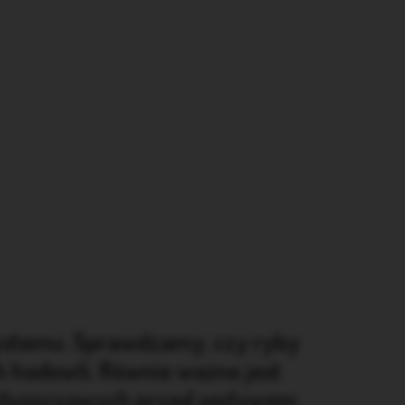
ystemu. Sprawdzamy, czy ryby
 hodowli. Równie ważne jest
ów tłuszczowych przed wpływem