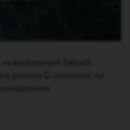
 na konkretnych faktach.
óry pomoże Ci zrozumieć, na
 samopoczucie.