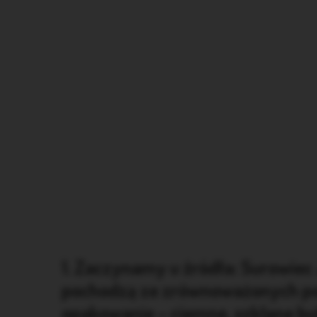
1. Zaczynamy u źródła: Surowiec
pochodzą ze zrównoważonych poł
opakowanie – ciemne, szklane bu