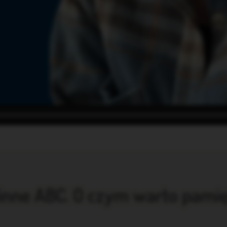
inne ABC. O czym warto pami