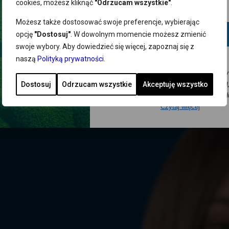
cookies, możesz kliknąć
"Odrzucam wszystkie"
.
Możesz także dostosować swoje preferencje, wybierając
Dodaj
opcję
"Dostosuj"
. W dowolnym momencie możesz zmienić
swoje wybory. Aby dowiedzieć się więcej, zapoznaj się z
naszą
Polityką prywatności
.
Wyrażam zgodę na przesyłanie na podany
mnie adres e-mail newslettera NORSAN, 
Dostosuj
Odrzucam wszystkie
Akceptuję wszystko
informacji o promocjach, nowościach, produ
Czytaj więcej