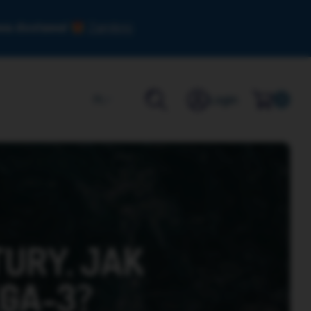
owa dostawa!
Zamknij
Login
PL
0
TURY. JAK
GA-3?