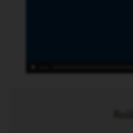
00:00
Rośl