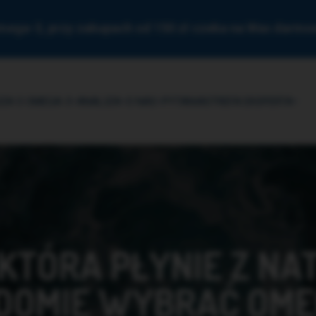
mega-3, przy zakupach od 150 zł czeka na Was darm
ZA O OMEGA-3
ANALIZA
O NAS
PYTANIA
STREFA EKSPERTA
KTÓRA PŁYNIE Z NA
DOMIE WYBRAĆ OME