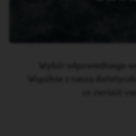
Wybór odpowiedniego wsp
Wspólnie z naszą dietetycz
co zwrócić uw