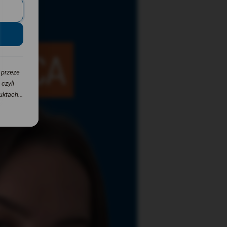
 przeze
czyli
ktach...