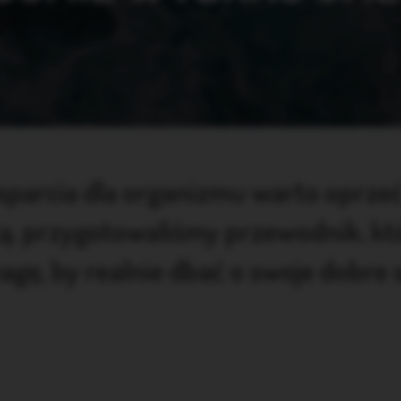
arcia dla organizmu warto oprzeć
ką, przygotowaliśmy przewodnik, kt
agę, by realnie dbać o swoje dobre