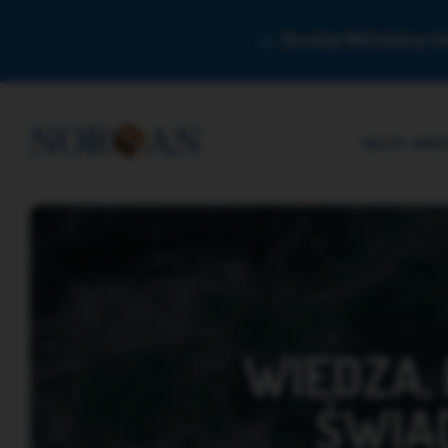
Drodzy Miłośnicy O
SKLEP
WIED
WIEDZA, 
ŚWIA