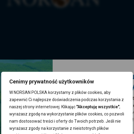
Zgarnij 10% rabatu
Cenimy prywatność użytkowników
pierwsze zakupy
W NORSAN POLSKA korzystamy z plików cookies, aby
Zapisz się do naszego newslett
zapewnić Ci najlepsze doświadczenia podczas korzystania z
odbierz kod zniżkowy. Bądź na b
naszej strony internetowej. Klikając
"Akceptuję wszystkie"
,
z promocjami, nowościami i zdr
wyrażasz zgodę na wykorzystanie plików cookies, co pozwoli
wskazówkami od NORSAN!
nam dostosować treści i oferty do Twoich potrzeb. Jeśli nie
wyrażasz zgody na korzystanie z nieistotnych plików