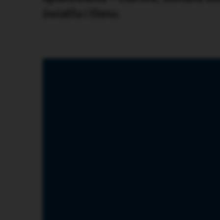
światła i tlenu.
Odtwarzacz
video