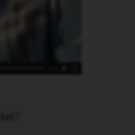
00:32
ętać?