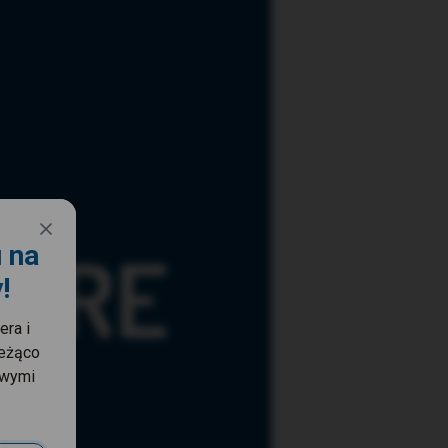
 na
!
era i
ieżąco
owymi