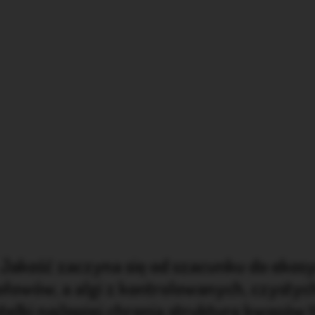
Jakość zaczyna się od szacunku do ekos
owów, a algi z kontrolowanych, czystych
telki najlepiej chronią strukturę kwas