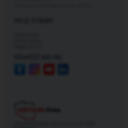
Darmowa dostawa dla zamówień od: 150zł
MOJE STRONY
Moje konto
Zmień hasło
Mapa strony
ODWIEDŹ NAS NA:
Wszelkie prawa zastrzeżone © 2026