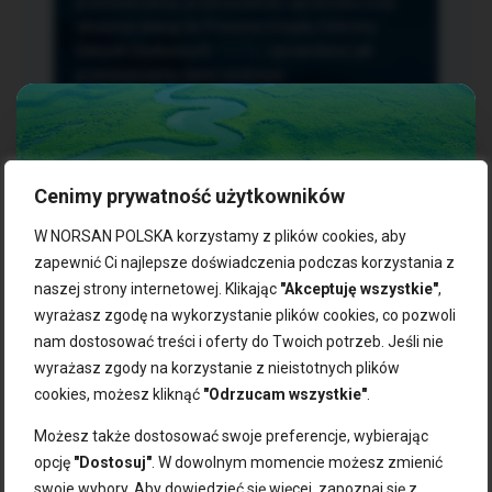
przetwarzania, przenoszenia i sprzeciwu oraz
złożenia skargi do Prezesa Urzędu Ochrony
Danych Osobowych.
TUTAJ
sprawdzisz jak
przetwarzamy dane osobowe.
Cenimy prywatność użytkowników
NASZE PRODUKTY:
W NORSAN POLSKA korzystamy z plików cookies, aby
zapewnić Ci najlepsze doświadczenia podczas korzystania z
naszej strony internetowej. Klikając
"Akceptuję wszystkie"
,
Kwasy omega-3
Zgarnij 10% rabatu na pierwsze
wyrażasz zgodę na wykorzystanie plików cookies, co pozwoli
Suplementy dla wegan
zakupy!
Kapsułki z omega-3
nam dostosować treści i oferty do Twoich potrzeb. Jeśli nie
Tran norweski
wyrażasz zgody na korzystanie z nieistotnych plików
Zapisz się do naszego newslettera i odbierz kod zniżkowy.
Olej rybny
cookies, możesz kliknąć
"Odrzucam wszystkie"
.
Bądź na bieżąco z promocjami, nowościami i zdrowymi
Olej z alg
wskazówkami od NORSAN!
Olej omega-3 dla psa i kota
Możesz także dostosować swoje preferencje, wybierając
opcję
"Dostosuj"
. W dowolnym momencie możesz zmienić
NORSAN:
swoje wybory. Aby dowiedzieć się więcej, zapoznaj się z