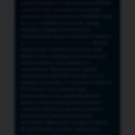
przeze mnie adres e-mail newslettera NORSAN,
czyli informacji o promocjach, nowościach,
produktach oferowanych przez NORSAN Polska
Sp. z o.o. z siedzibą w Szczecinie. Zasady
związane z usługą newslettera oraz
przetwarzaniem danych osobowych znajdziesz
w
Regulaminie
i
Polityce Prywatności
. Możesz
zrezygnować z newslettera w każdej chwili
klikając na link znajdujący się w przesyłanych
wiadomościach e-mail związanych z
newsletterem. Administratorem danych
osobowych jest NORSAN Polska Sp. z o.o. z
siedzibą w Szczecinie, ul. Szczawiowa 54 D,F 70-
010 Szczecin, dane osobowe będą
przetwarzane w celu wysyłki Newslettera.
Możesz cofnąć wyrażoną zgodę w każdym
czasie bez wpływu na zgodność z prawem
przetwarzania dokonanego przed ich
wycofaniem. Masz prawo: dostępu do danych,
ich sprostowania, usunięcia, ograniczenia