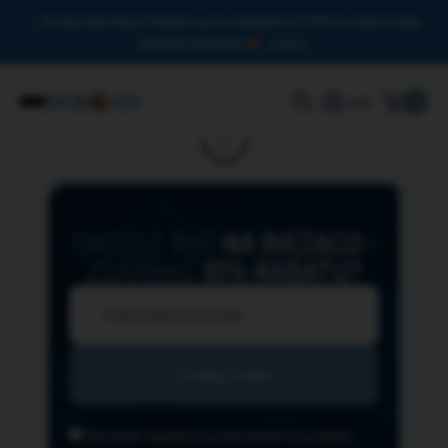
Drodzy Miłośnicy Omega-3, przy zakupach od 150 zł czeka na Was
darmowa dostawa!
Zamknij
0
Login
CHCESZ BYĆ
NA BIEŻĄCO
I
ZGARNĄĆ
10% RABATU?
Wyrażam zgodę na przesyłanie na podany