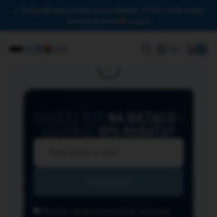
Drodzy Miłośnicy Omega-3, przy zakupach od 150 zł czeka na Was
darmowa dostawa!
Zamknij
0
Login
CHCESZ BYĆ
NA BIEŻĄCO
I
ZGARNĄĆ
10% RABATU?
Wyrażam zgodę na przesyłanie na podany