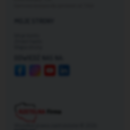
Darmowa dostawa dla zamówień od: 150zł
MOJE STRONY
Moje konto
Zmień hasło
Mapa strony
ODWIEDŹ NAS NA:
Wszelkie prawa zastrzeżone © 2026