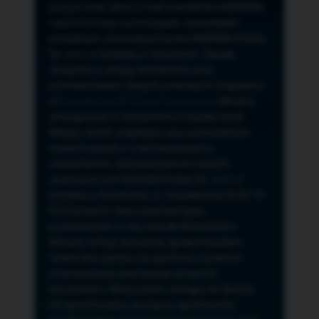
przeze mnie adres e-mail newslettera NORSAN,
czyli informacji o promocjach, nowościach,
produktach oferowanych przez NORSAN Polska
Sp. z o.o. z siedzibą w Szczecinie. Zasady
związane z usługą newslettera oraz
przetwarzaniem danych osobowych znajdziesz
w
Regulaminie
i
Polityce Prywatności
. Możesz
zrezygnować z newslettera w każdej chwili
klikając na link znajdujący się w przesyłanych
wiadomościach e-mail związanych z
newsletterem. Administratorem danych
osobowych jest NORSAN Polska Sp. z o.o. z
siedzibą w Szczecinie, ul. Szczawiowa 54 D,F 70-
010 Szczecin, dane osobowe będą
przetwarzane w celu wysyłki Newslettera.
Możesz cofnąć wyrażoną zgodę w każdym
czasie bez wpływu na zgodność z prawem
przetwarzania dokonanego przed ich
wycofaniem. Masz prawo: dostępu do danych,
ich sprostowania, usunięcia, ograniczenia