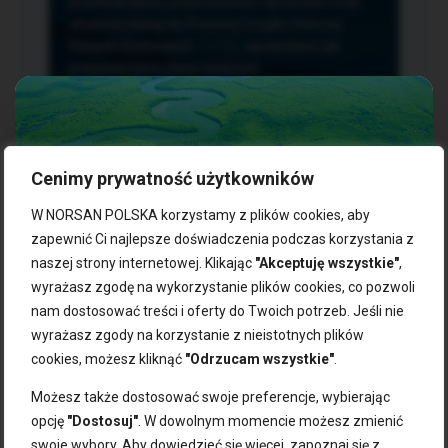
przetwarzania, przenoszenia i sprzeciwu oraz
złożenia skargi do Prezesa Urzędu Ochrony
Danych Osobowych.
TUTAJ
sprawdzisz jak
przetwarzamy dane osobowe.
Cenimy prywatność użytkowników
NASZE PRODUKTY:
W NORSAN POLSKA korzystamy z plików cookies, aby
zapewnić Ci najlepsze doświadczenia podczas korzystania z
naszej strony internetowej. Klikając
"Akceptuję wszystkie"
,
Kwasy omega-3
Zgarnij 10% rabatu na pierwsze
wyrażasz zgodę na wykorzystanie plików cookies, co pozwoli
Suplementy dla wegan
zakupy!
Kapsułki z omega-3
nam dostosować treści i oferty do Twoich potrzeb. Jeśli nie
Tran norweski
wyrażasz zgody na korzystanie z nieistotnych plików
Zapisz się do naszego newslettera i odbierz kod zniżkowy.
Olej rybny
cookies, możesz kliknąć
"Odrzucam wszystkie"
.
Bądź na bieżąco z promocjami, nowościami i zdrowymi
Olej z alg
wskazówkami od NORSAN!
Olej omega-3 dla psa i kota
Możesz także dostosować swoje preferencje, wybierając
opcję
"Dostosuj"
. W dowolnym momencie możesz zmienić
NORSAN:
swoje wybory. Aby dowiedzieć się więcej, zapoznaj się z