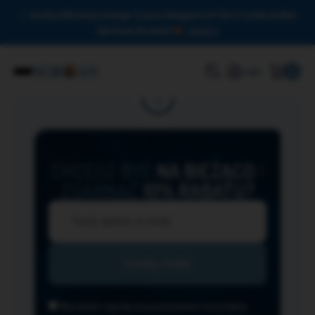
Drodzy Miłośnicy Omega-3, przy zakupach od 150 zł czeka na Was
darmowa dostawa!
Zamknij
0
Login
CHCESZ BYĆ
NA BIEŻĄCO
I
ZGARNĄĆ
10% RABATU?
Wyrażam zgodę na przesyłanie na podany