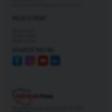
Darmowa dostawa dla zamówień od: 150zł
MOJE STRONY
Moje konto
Zmień hasło
Mapa strony
ODWIEDŹ NAS NA:
Wszelkie prawa zastrzeżone © 2026