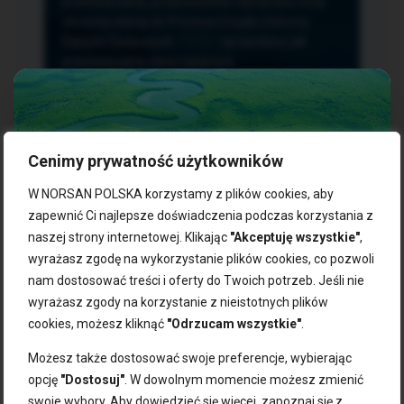
przetwarzania, przenoszenia i sprzeciwu oraz
złożenia skargi do Prezesa Urzędu Ochrony
Danych Osobowych.
TUTAJ
sprawdzisz jak
przetwarzamy dane osobowe.
Cenimy prywatność użytkowników
NASZE PRODUKTY:
W NORSAN POLSKA korzystamy z plików cookies, aby
zapewnić Ci najlepsze doświadczenia podczas korzystania z
naszej strony internetowej. Klikając
"Akceptuję wszystkie"
,
Kwasy omega-3
Zgarnij 10% rabatu na pierwsze
wyrażasz zgodę na wykorzystanie plików cookies, co pozwoli
Suplementy dla wegan
zakupy!
Kapsułki z omega-3
nam dostosować treści i oferty do Twoich potrzeb. Jeśli nie
Tran norweski
wyrażasz zgody na korzystanie z nieistotnych plików
Zapisz się do naszego newslettera i odbierz kod zniżkowy.
Olej rybny
cookies, możesz kliknąć
"Odrzucam wszystkie"
.
Bądź na bieżąco z promocjami, nowościami i zdrowymi
Olej z alg
wskazówkami od NORSAN!
Olej omega-3 dla psa i kota
Możesz także dostosować swoje preferencje, wybierając
opcję
"Dostosuj"
. W dowolnym momencie możesz zmienić
NORSAN:
swoje wybory. Aby dowiedzieć się więcej, zapoznaj się z