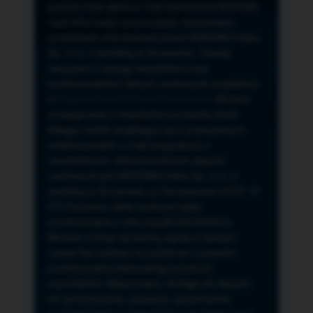
przeze mnie adres e-mail newslettera NORSAN,
czyli informacji o promocjach, nowościach,
produktach oferowanych przez NORSAN Polska
Sp. z o.o. z siedzibą w Szczecinie. Zasady
związane z usługą newslettera oraz
przetwarzaniem danych osobowych znajdziesz
w
Regulaminie
i
Polityce Prywatności
. Możesz
zrezygnować z newslettera w każdej chwili
klikając na link znajdujący się w przesyłanych
wiadomościach e-mail związanych z
newsletterem. Administratorem danych
osobowych jest NORSAN Polska Sp. z o.o. z
siedzibą w Szczecinie, ul. Szczawiowa 54 D,F 70-
010 Szczecin, dane osobowe będą
przetwarzane w celu wysyłki Newslettera.
Możesz cofnąć wyrażoną zgodę w każdym
czasie bez wpływu na zgodność z prawem
przetwarzania dokonanego przed ich
wycofaniem. Masz prawo: dostępu do danych,
ich sprostowania, usunięcia, ograniczenia