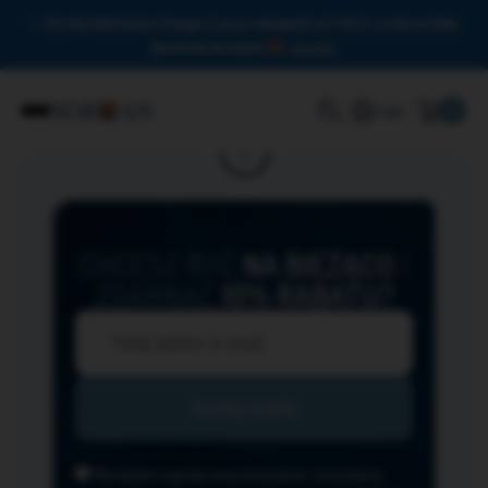
Drodzy Miłośnicy Omega-3, przy zakupach od 150 zł czeka na Was
darmowa dostawa!
Zamknij
0
Login
CHCESZ BYĆ
NA BIEŻĄCO
I
ZGARNĄĆ
10% RABATU?
Wyrażam zgodę na przesyłanie na podany