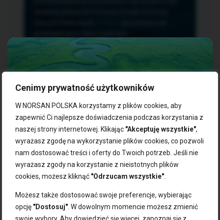
przetwarzania, przenoszenia i sprzeciwu oraz
złożenia skargi do Prezesa Urzędu Ochrony
Danych Osobowych.
TUTAJ
sprawdzisz jak
przetwarzamy dane osobowe.
Cenimy prywatność użytkowników
NASZE PRODUKTY:
W NORSAN POLSKA korzystamy z plików cookies, aby
zapewnić Ci najlepsze doświadczenia podczas korzystania z
naszej strony internetowej. Klikając
"Akceptuję wszystkie"
,
Kwasy omega-3
Zgarnij 10% rabatu na pierwsze
wyrażasz zgodę na wykorzystanie plików cookies, co pozwoli
Suplementy dla wegan
zakupy!
Kapsułki z omega-3
nam dostosować treści i oferty do Twoich potrzeb. Jeśli nie
Tran norweski
wyrażasz zgody na korzystanie z nieistotnych plików
Zapisz się do naszego newslettera i odbierz kod zniżkowy.
Olej rybny
cookies, możesz kliknąć
"Odrzucam wszystkie"
.
Bądź na bieżąco z promocjami, nowościami i zdrowymi
Olej z alg
wskazówkami od NORSAN!
Olej omega-3 dla psa i kota
Możesz także dostosować swoje preferencje, wybierając
opcję
"Dostosuj"
. W dowolnym momencie możesz zmienić
NORSAN:
swoje wybory. Aby dowiedzieć się więcej, zapoznaj się z