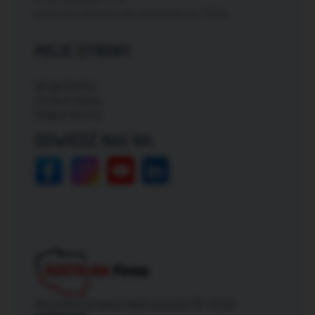
Darmowa dostawa dla zamówień od: 150zł
MOJE STRONY
Moje konto
Zmień hasło
Mapa strony
ODWIEDŹ NAS NA:
Wszelkie prawa zastrzeżone © 2026