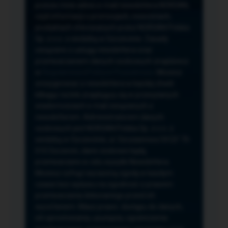
przeze mnie adres e-mail newslettera NORSAN,
czyli informacji o promocjach, nowościach,
produktach oferowanych przez NORSAN Polska
Sp. z o.o. z siedzibą w Szczecinie. Zasady
związane z usługą newslettera oraz
przetwarzaniem danych osobowych znajdziesz
w
Regulaminie
i
Polityce Prywatności
. Możesz
zrezygnować z newslettera w każdej chwili
klikając na link znajdujący się w przesyłanych
wiadomościach e-mail związanych z
newsletterem. Administratorem danych
osobowych jest NORSAN Polska Sp. z o.o. z
siedzibą w Szczecinie, ul. Szczawiowa 54 D,F 70-
010 Szczecin, dane osobowe będą
przetwarzane w celu wysyłki Newslettera.
Możesz cofnąć wyrażoną zgodę w każdym
czasie bez wpływu na zgodność z prawem
przetwarzania dokonanego przed ich
wycofaniem. Masz prawo: dostępu do danych,
ich sprostowania, usunięcia, ograniczenia