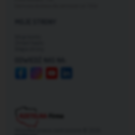
Darmowa dostawa dla zamówień od: 150zł
MOJE STRONY
Moje konto
Zmień hasło
Mapa strony
ODWIEDŹ NAS NA:
Wszelkie prawa zastrzeżone © 2026