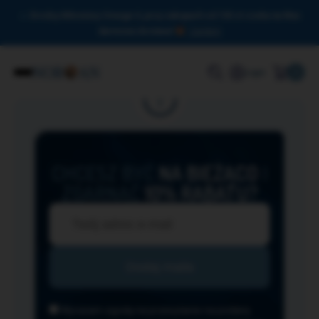
Drodzy Miłośnicy Omega-3, przy zakupach od 150 zł czeka na Was
darmowa dostawa!
Zamknij
0
Login
CHCESZ BYĆ
NA BIEŻĄCO
I
ZGARNĄĆ
10% RABATU?
Wyrażam zgodę na przesyłanie na podany