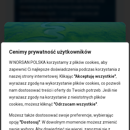
przetwarzania, przenoszenia i sprzeciwu oraz
złożenia skargi do Prezesa Urzędu Ochrony
Danych Osobowych.
TUTAJ
sprawdzisz jak
przetwarzamy dane osobowe.
Cenimy prywatność użytkowników
NASZE PRODUKTY:
W NORSAN POLSKA korzystamy z plików cookies, aby
zapewnić Ci najlepsze doświadczenia podczas korzystania z
naszej strony internetowej. Klikając
"Akceptuję wszystkie"
,
Kwasy omega-3
Zgarnij 10% rabatu na pierwsze
wyrażasz zgodę na wykorzystanie plików cookies, co pozwoli
Suplementy dla wegan
zakupy!
Kapsułki z omega-3
nam dostosować treści i oferty do Twoich potrzeb. Jeśli nie
Tran norweski
wyrażasz zgody na korzystanie z nieistotnych plików
Zapisz się do naszego newslettera i odbierz kod zniżkowy.
Olej rybny
cookies, możesz kliknąć
"Odrzucam wszystkie"
.
Bądź na bieżąco z promocjami, nowościami i zdrowymi
Olej z alg
wskazówkami od NORSAN!
Olej omega-3 dla psa i kota
Możesz także dostosować swoje preferencje, wybierając
opcję
"Dostosuj"
. W dowolnym momencie możesz zmienić
NORSAN:
swoje wybory. Aby dowiedzieć się więcej, zapoznaj się z