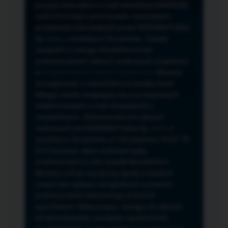
przeze mnie adres e-mail newslettera NORSAN,
czyli informacji o promocjach, nowościach,
produktach oferowanych przez NORSAN Polska
Sp. z o.o. z siedzibą w Szczecinie. Zasady
związane z usługą newslettera oraz
przetwarzaniem danych osobowych znajdziesz
w
Regulaminie
i
Polityce Prywatności
. Możesz
zrezygnować z newslettera w każdej chwili
klikając na link znajdujący się w przesyłanych
wiadomościach e-mail związanych z
newsletterem. Administratorem danych
osobowych jest NORSAN Polska Sp. z o.o. z
siedzibą w Szczecinie, ul. Szczawiowa 54 D,F 70-
010 Szczecin, dane osobowe będą
przetwarzane w celu wysyłki Newslettera.
Możesz cofnąć wyrażoną zgodę w każdym
czasie bez wpływu na zgodność z prawem
przetwarzania dokonanego przed ich
wycofaniem. Masz prawo: dostępu do danych,
ich sprostowania, usunięcia, ograniczenia