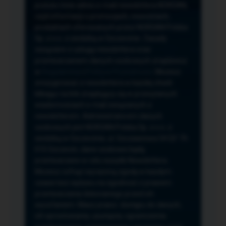
przeze mnie adres e-mail newslettera NORSAN,
czyli informacji o promocjach, nowościach,
produktach oferowanych przez NORSAN Polska
Sp. z o.o. z siedzibą w Szczecinie. Zasady
związane z usługą newslettera oraz
przetwarzaniem danych osobowych znajdziesz
w
Regulaminie
i
Polityce Prywatności
. Możesz
zrezygnować z newslettera w każdej chwili
klikając na link znajdujący się w przesyłanych
wiadomościach e-mail związanych z
newsletterem. Administratorem danych
osobowych jest NORSAN Polska Sp. z o.o. z
siedzibą w Szczecinie, ul. Szczawiowa 54 D,F 70-
010 Szczecin, dane osobowe będą
przetwarzane w celu wysyłki Newslettera.
Możesz cofnąć wyrażoną zgodę w każdym
czasie bez wpływu na zgodność z prawem
przetwarzania dokonanego przed ich
wycofaniem. Masz prawo: dostępu do danych,
ich sprostowania, usunięcia, ograniczenia