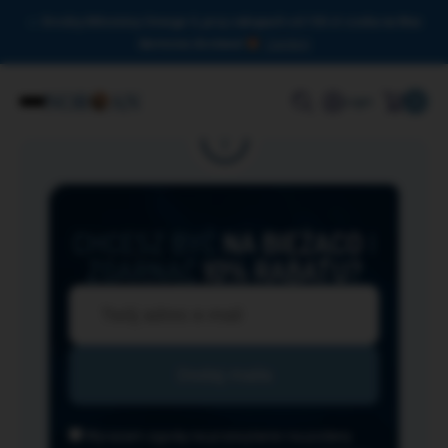
Drodzy Miłośnicy Omega-3, przy zakupach od 150 zł czeka na Was
darmowa dostawa!
Zamknij
0
Login
CHCESZ BYĆ
NA BIEŻĄCO
I
ZGARNĄĆ
10% RABATU?
Wyrażam zgodę na przesyłanie na podany