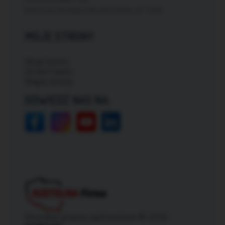
Darmowa dostawa dla zamówień od: 150zł
MOJE STRONY
Moje konto
Zmień hasło
Mapa strony
ODWIEDŹ NAS NA:
Wszelkie prawa zastrzeżone © 2026