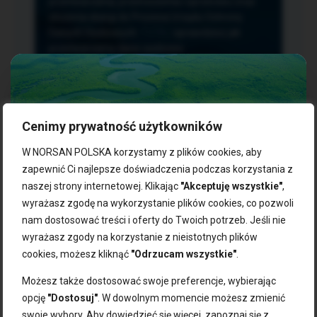
przetwarzania, przenoszenia i sprzeciwu oraz
złożenia skargi do Prezesa Urzędu Ochrony
Danych Osobowych.
TUTAJ
sprawdzisz jak
przetwarzamy dane osobowe.
Cenimy prywatność użytkowników
NASZE PRODUKTY:
W NORSAN POLSKA korzystamy z plików cookies, aby
zapewnić Ci najlepsze doświadczenia podczas korzystania z
naszej strony internetowej. Klikając
"Akceptuję wszystkie"
,
Kwasy omega-3
Zgarnij 10% rabatu na pierwsze
wyrażasz zgodę na wykorzystanie plików cookies, co pozwoli
Suplementy dla wegan
zakupy!
Kapsułki z omega-3
nam dostosować treści i oferty do Twoich potrzeb. Jeśli nie
Tran norweski
wyrażasz zgody na korzystanie z nieistotnych plików
Zapisz się do naszego newslettera i odbierz kod zniżkowy.
Olej rybny
cookies, możesz kliknąć
"Odrzucam wszystkie"
.
Bądź na bieżąco z promocjami, nowościami i zdrowymi
Olej z alg
wskazówkami od NORSAN!
Olej omega-3 dla psa i kota
Możesz także dostosować swoje preferencje, wybierając
opcję
"Dostosuj"
. W dowolnym momencie możesz zmienić
NORSAN:
swoje wybory. Aby dowiedzieć się więcej, zapoznaj się z