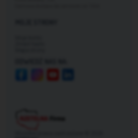
Darmowa dostawa dla zamówień od: 150zł
MOJE STRONY
Moje konto
Zmień hasło
Mapa strony
ODWIEDŹ NAS NA:
Wszelkie prawa zastrzeżone © 2026