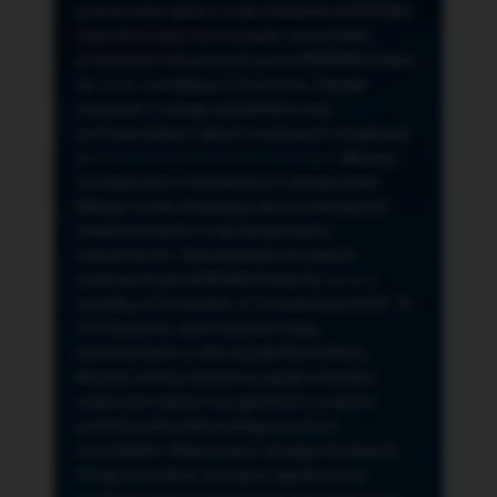
przeze mnie adres e-mail newslettera NORSAN,
czyli informacji o promocjach, nowościach,
produktach oferowanych przez NORSAN Polska
Sp. z o.o. z siedzibą w Szczecinie. Zasady
związane z usługą newslettera oraz
przetwarzaniem danych osobowych znajdziesz
w
Regulaminie
i
Polityce Prywatności
. Możesz
zrezygnować z newslettera w każdej chwili
klikając na link znajdujący się w przesyłanych
wiadomościach e-mail związanych z
newsletterem. Administratorem danych
osobowych jest NORSAN Polska Sp. z o.o. z
siedzibą w Szczecinie, ul. Szczawiowa 54 D,F 70-
010 Szczecin, dane osobowe będą
przetwarzane w celu wysyłki Newslettera.
Możesz cofnąć wyrażoną zgodę w każdym
czasie bez wpływu na zgodność z prawem
przetwarzania dokonanego przed ich
wycofaniem. Masz prawo: dostępu do danych,
ich sprostowania, usunięcia, ograniczenia