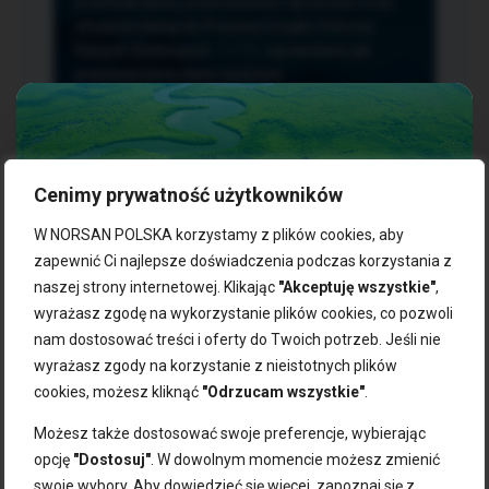
przetwarzania, przenoszenia i sprzeciwu oraz
złożenia skargi do Prezesa Urzędu Ochrony
Danych Osobowych.
TUTAJ
sprawdzisz jak
przetwarzamy dane osobowe.
Cenimy prywatność użytkowników
NASZE PRODUKTY:
W NORSAN POLSKA korzystamy z plików cookies, aby
zapewnić Ci najlepsze doświadczenia podczas korzystania z
naszej strony internetowej. Klikając
"Akceptuję wszystkie"
,
Kwasy omega-3
Zgarnij 10% rabatu na pierwsze
wyrażasz zgodę na wykorzystanie plików cookies, co pozwoli
Suplementy dla wegan
zakupy!
Kapsułki z omega-3
nam dostosować treści i oferty do Twoich potrzeb. Jeśli nie
Tran norweski
wyrażasz zgody na korzystanie z nieistotnych plików
Zapisz się do naszego newslettera i odbierz kod zniżkowy.
Olej rybny
cookies, możesz kliknąć
"Odrzucam wszystkie"
.
Bądź na bieżąco z promocjami, nowościami i zdrowymi
Olej z alg
wskazówkami od NORSAN!
Olej omega-3 dla psa i kota
Możesz także dostosować swoje preferencje, wybierając
opcję
"Dostosuj"
. W dowolnym momencie możesz zmienić
NORSAN:
swoje wybory. Aby dowiedzieć się więcej, zapoznaj się z