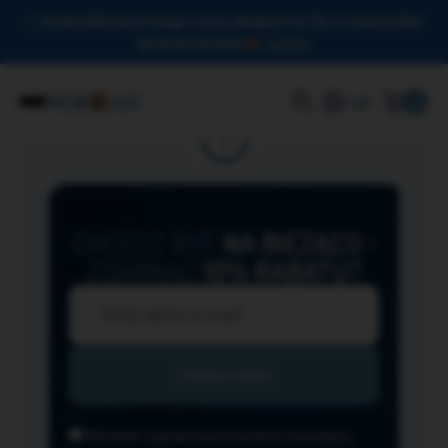
Drodzy Miłośnicy Omega-3, przy zakupach od 150 zł czeka na Was
darmowa dostawa!
Zamknij
0
Login
CHCESZ BYĆ
NA BIEŻĄCO
I
ZGARNĄĆ
10% RABATU?
Wyrażam zgodę na przesyłanie na podany