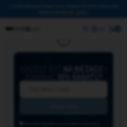
Drodzy Miłośnicy Omega-3, przy zakupach od 150 zł czeka na Was
darmowa dostawa!
Zamknij
0
Login
CHCESZ BYĆ
NA BIEŻĄCO
I
ZGARNĄĆ
10% RABATU?
Wyrażam zgodę na przesyłanie na podany