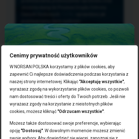
przetwarzania, przenoszenia i sprzeciwu oraz
złożenia skargi do Prezesa Urzędu Ochrony
Danych Osobowych.
TUTAJ
sprawdzisz jak
przetwarzamy dane osobowe.
Cenimy prywatność użytkowników
NASZE PRODUKTY:
W NORSAN POLSKA korzystamy z plików cookies, aby
zapewnić Ci najlepsze doświadczenia podczas korzystania z
naszej strony internetowej. Klikając
"Akceptuję wszystkie"
,
Kwasy omega-3
Zgarnij 10% rabatu na pierwsze
wyrażasz zgodę na wykorzystanie plików cookies, co pozwoli
Suplementy dla wegan
zakupy!
Kapsułki z omega-3
nam dostosować treści i oferty do Twoich potrzeb. Jeśli nie
Tran norweski
wyrażasz zgody na korzystanie z nieistotnych plików
Zapisz się do naszego newslettera i odbierz kod zniżkowy.
Olej rybny
cookies, możesz kliknąć
"Odrzucam wszystkie"
.
Bądź na bieżąco z promocjami, nowościami i zdrowymi
Olej z alg
wskazówkami od NORSAN!
Olej omega-3 dla psa i kota
Możesz także dostosować swoje preferencje, wybierając
opcję
"Dostosuj"
. W dowolnym momencie możesz zmienić
NORSAN:
swoje wybory. Aby dowiedzieć się więcej, zapoznaj się z