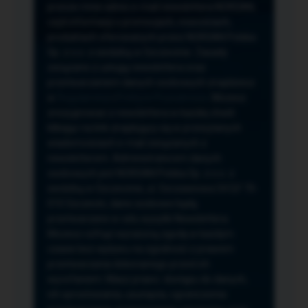
przeze mnie adres e-mail newslettera NORSAN,
czyli informacji o promocjach, nowościach,
produktach oferowanych przez NORSAN Polska
Sp. z o.o. z siedzibą w Szczecinie. Zasady
związane z usługą newslettera oraz
przetwarzaniem danych osobowych znajdziesz
w
Regulaminie
i
Polityce Prywatności
. Możesz
zrezygnować z newslettera w każdej chwili
klikając na link znajdujący się w przesyłanych
wiadomościach e-mail związanych z
newsletterem. Administratorem danych
osobowych jest NORSAN Polska Sp. z o.o. z
siedzibą w Szczecinie, ul. Szczawiowa 54 D,F 70-
010 Szczecin, dane osobowe będą
przetwarzane w celu wysyłki Newslettera.
Możesz cofnąć wyrażoną zgodę w każdym
czasie bez wpływu na zgodność z prawem
przetwarzania dokonanego przed ich
wycofaniem. Masz prawo: dostępu do danych,
ich sprostowania, usunięcia, ograniczenia