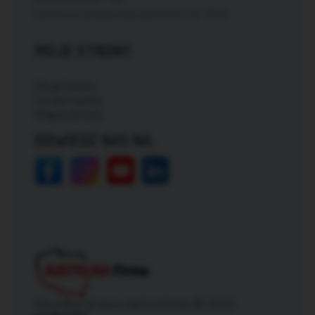
Darmowa dostawa dla zamówień od: 150zł
MOJE STRONY
Moje konto
Zmień hasło
Mapa strony
ODWIEDŹ NAS NA:
Wszelkie prawa zastrzeżone © 2026