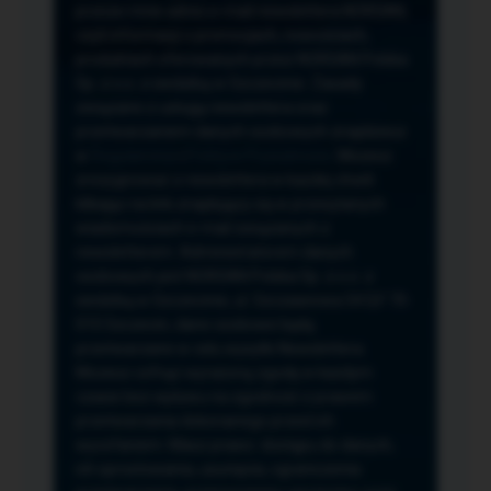
przeze mnie adres e-mail newslettera NORSAN,
czyli informacji o promocjach, nowościach,
produktach oferowanych przez NORSAN Polska
Sp. z o.o. z siedzibą w Szczecinie. Zasady
związane z usługą newslettera oraz
przetwarzaniem danych osobowych znajdziesz
w
Regulaminie
i
Polityce Prywatności
. Możesz
zrezygnować z newslettera w każdej chwili
klikając na link znajdujący się w przesyłanych
wiadomościach e-mail związanych z
newsletterem. Administratorem danych
osobowych jest NORSAN Polska Sp. z o.o. z
siedzibą w Szczecinie, ul. Szczawiowa 54 D,F 70-
010 Szczecin, dane osobowe będą
przetwarzane w celu wysyłki Newslettera.
Możesz cofnąć wyrażoną zgodę w każdym
czasie bez wpływu na zgodność z prawem
przetwarzania dokonanego przed ich
wycofaniem. Masz prawo: dostępu do danych,
ich sprostowania, usunięcia, ograniczenia