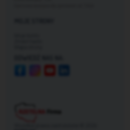
Darmowa dostawa dla zamówień od: 150zł
MOJE STRONY
Moje konto
Zmień hasło
Mapa strony
ODWIEDŹ NAS NA:
Wszelkie prawa zastrzeżone © 2026