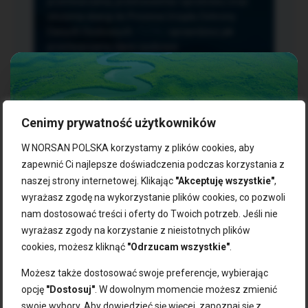
przetwarzania, przenoszenia i sprzeciwu oraz
złożenia skargi do Prezesa Urzędu Ochrony
Danych Osobowych.
TUTAJ
sprawdzisz jak
przetwarzamy dane osobowe.
Cenimy prywatność użytkowników
NASZE PRODUKTY:
W NORSAN POLSKA korzystamy z plików cookies, aby
zapewnić Ci najlepsze doświadczenia podczas korzystania z
naszej strony internetowej. Klikając
"Akceptuję wszystkie"
,
Kwasy omega-3
Zgarnij 10% rabatu na pierwsze
wyrażasz zgodę na wykorzystanie plików cookies, co pozwoli
Suplementy dla wegan
zakupy!
Kapsułki z omega-3
nam dostosować treści i oferty do Twoich potrzeb. Jeśli nie
Tran norweski
wyrażasz zgody na korzystanie z nieistotnych plików
Zapisz się do naszego newslettera i odbierz kod zniżkowy.
Olej rybny
cookies, możesz kliknąć
"Odrzucam wszystkie"
.
Bądź na bieżąco z promocjami, nowościami i zdrowymi
Olej z alg
wskazówkami od NORSAN!
Olej omega-3 dla psa i kota
Możesz także dostosować swoje preferencje, wybierając
opcję
"Dostosuj"
. W dowolnym momencie możesz zmienić
NORSAN:
swoje wybory. Aby dowiedzieć się więcej, zapoznaj się z