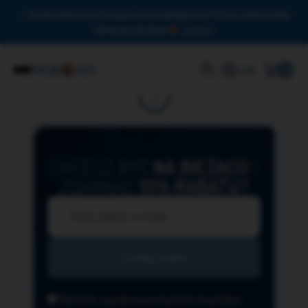
Drodzy Miłośnicy Omega-3, przy zakupach od 150 zł czeka na Was
darmowa dostawa!
Zamknij
0
Login
CHCESZ BYĆ
NA BIEŻĄCO
I
ZGARNĄĆ
10% RABATU?
Wyrażam zgodę na przesyłanie na podany