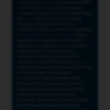
przeze mnie adres e-mail newslettera NORSAN,
czyli informacji o promocjach, nowościach,
produktach oferowanych przez NORSAN Polska
Sp. z o.o. z siedzibą w Szczecinie. Zasady
związane z usługą newslettera oraz
przetwarzaniem danych osobowych znajdziesz
w
Regulaminie
i
Polityce Prywatności
. Możesz
zrezygnować z newslettera w każdej chwili
klikając na link znajdujący się w przesyłanych
wiadomościach e-mail związanych z
newsletterem. Administratorem danych
osobowych jest NORSAN Polska Sp. z o.o. z
siedzibą w Szczecinie, ul. Szczawiowa 54 D,F 70-
010 Szczecin, dane osobowe będą
przetwarzane w celu wysyłki Newslettera.
Możesz cofnąć wyrażoną zgodę w każdym
czasie bez wpływu na zgodność z prawem
przetwarzania dokonanego przed ich
wycofaniem. Masz prawo: dostępu do danych,
ich sprostowania, usunięcia, ograniczenia