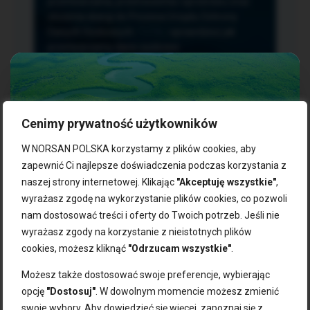
przetwarzania, przenoszenia i sprzeciwu oraz
złożenia skargi do Prezesa Urzędu Ochrony
Danych Osobowych.
TUTAJ
sprawdzisz jak
przetwarzamy dane osobowe.
Cenimy prywatność użytkowników
NASZE PRODUKTY:
W NORSAN POLSKA korzystamy z plików cookies, aby
zapewnić Ci najlepsze doświadczenia podczas korzystania z
naszej strony internetowej. Klikając
"Akceptuję wszystkie"
,
Kwasy omega-3
Zgarnij 10% rabatu na pierwsze
wyrażasz zgodę na wykorzystanie plików cookies, co pozwoli
Suplementy dla wegan
zakupy!
Kapsułki z omega-3
nam dostosować treści i oferty do Twoich potrzeb. Jeśli nie
Tran norweski
wyrażasz zgody na korzystanie z nieistotnych plików
Zapisz się do naszego newslettera i odbierz kod zniżkowy.
Olej rybny
cookies, możesz kliknąć
"Odrzucam wszystkie"
.
Bądź na bieżąco z promocjami, nowościami i zdrowymi
Olej z alg
wskazówkami od NORSAN!
Olej omega-3 dla psa i kota
Możesz także dostosować swoje preferencje, wybierając
opcję
"Dostosuj"
. W dowolnym momencie możesz zmienić
NORSAN:
swoje wybory. Aby dowiedzieć się więcej, zapoznaj się z