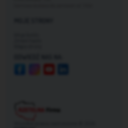
Darmowa dostawa dla zamówień od: 150zł
MOJE STRONY
Moje konto
Zmień hasło
Mapa strony
ODWIEDŹ NAS NA:
Wszelkie prawa zastrzeżone © 2026