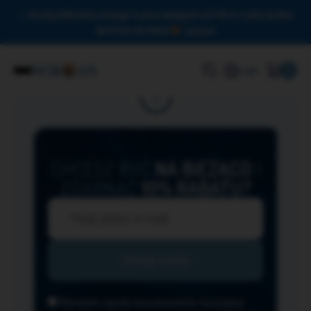
Drodzy Miłośnicy Omega-3, przy zakupach od 150 zł czeka na Was
darmowa dostawa!
Zamknij
0
Login
CHCESZ BYĆ
NA BIEŻĄCO
I
ZGARNĄĆ
10% RABATU?
Wyrażam zgodę na przesyłanie na podany