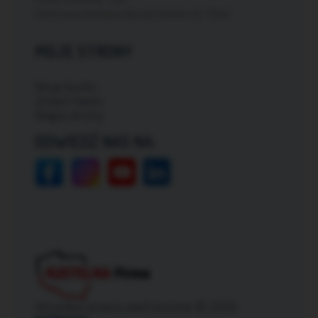
Darmowa dostawa dla zamówień od: 150zł
MOJE STRONY
Moje konto
Zmień hasło
Mapa strony
ODWIEDŹ NAS NA:
Wszelkie prawa zastrzeżone © 2026