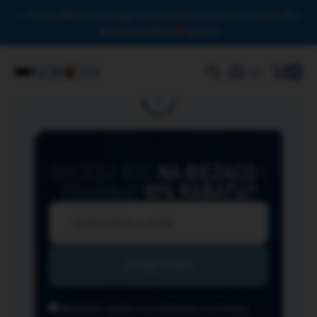
Drodzy Miłośnicy Omega-3, przy zakupach od 150 zł czeka na Was
darmowa dostawa!
Zamknij
0
Login
CHCESZ BYĆ
NA BIEŻĄCO
I
ZGARNĄĆ
10% RABATU?
Wyrażam zgodę na przesyłanie na podany