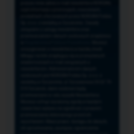
przeze mnie adres e-mail newslettera NORSAN,
czyli informacji o promocjach, nowościach,
produktach oferowanych przez NORSAN Polska
Sp. z o.o. z siedzibą w Szczecinie. Zasady
związane z usługą newslettera oraz
przetwarzaniem danych osobowych znajdziesz
w
Regulaminie
i
Polityce Prywatności
. Możesz
zrezygnować z newslettera w każdej chwili
klikając na link znajdujący się w przesyłanych
wiadomościach e-mail związanych z
newsletterem. Administratorem danych
osobowych jest NORSAN Polska Sp. z o.o. z
siedzibą w Szczecinie, ul. Szczawiowa 54 D,F 70-
010 Szczecin, dane osobowe będą
przetwarzane w celu wysyłki Newslettera.
Możesz cofnąć wyrażoną zgodę w każdym
czasie bez wpływu na zgodność z prawem
przetwarzania dokonanego przed ich
wycofaniem. Masz prawo: dostępu do danych,
ich sprostowania, usunięcia, ograniczenia