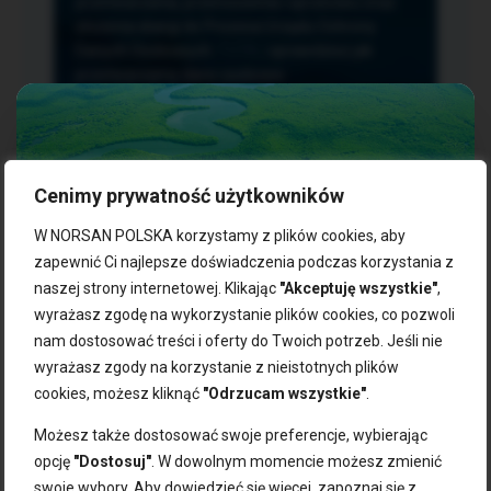
przetwarzania, przenoszenia i sprzeciwu oraz
złożenia skargi do Prezesa Urzędu Ochrony
Danych Osobowych.
TUTAJ
sprawdzisz jak
przetwarzamy dane osobowe.
Cenimy prywatność użytkowników
NASZE PRODUKTY:
W NORSAN POLSKA korzystamy z plików cookies, aby
zapewnić Ci najlepsze doświadczenia podczas korzystania z
naszej strony internetowej. Klikając
"Akceptuję wszystkie"
,
Kwasy omega-3
Zgarnij 10% rabatu na pierwsze
wyrażasz zgodę na wykorzystanie plików cookies, co pozwoli
Suplementy dla wegan
zakupy!
Kapsułki z omega-3
nam dostosować treści i oferty do Twoich potrzeb. Jeśli nie
Tran norweski
wyrażasz zgody na korzystanie z nieistotnych plików
Zapisz się do naszego newslettera i odbierz kod zniżkowy.
Olej rybny
cookies, możesz kliknąć
"Odrzucam wszystkie"
.
Bądź na bieżąco z promocjami, nowościami i zdrowymi
Olej z alg
wskazówkami od NORSAN!
Olej omega-3 dla psa i kota
Możesz także dostosować swoje preferencje, wybierając
opcję
"Dostosuj"
. W dowolnym momencie możesz zmienić
NORSAN:
swoje wybory. Aby dowiedzieć się więcej, zapoznaj się z