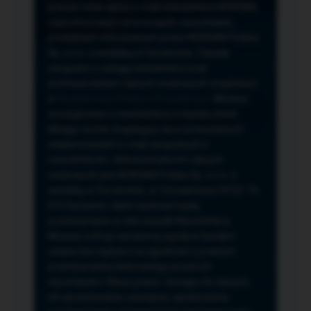
przeze mnie adres e-mail newslettera NORSAN,
czyli informacji o promocjach, nowościach,
produktach oferowanych przez NORSAN Polska
Sp. z o.o. z siedzibą w Szczecinie. Zasady
związane z usługą newslettera oraz
przetwarzaniem danych osobowych znajdziesz
w
Regulaminie
i
Polityce Prywatności
. Możesz
zrezygnować z newslettera w każdej chwili
klikając na link znajdujący się w przesyłanych
wiadomościach e-mail związanych z
newsletterem. Administratorem danych
osobowych jest NORSAN Polska Sp. z o.o. z
siedzibą w Szczecinie, ul. Szczawiowa 54 D,F 70-
010 Szczecin, dane osobowe będą
przetwarzane w celu wysyłki Newslettera.
Możesz cofnąć wyrażoną zgodę w każdym
czasie bez wpływu na zgodność z prawem
przetwarzania dokonanego przed ich
wycofaniem. Masz prawo: dostępu do danych,
ich sprostowania, usunięcia, ograniczenia