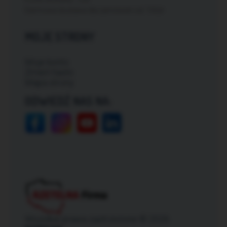
Darmowa dostawa dla zamówień od: 150zł
MOJE STRONY
Moje konto
Zmień hasło
Mapa strony
ODWIEDŹ NAS NA:
Wszelkie prawa zastrzeżone © 2026