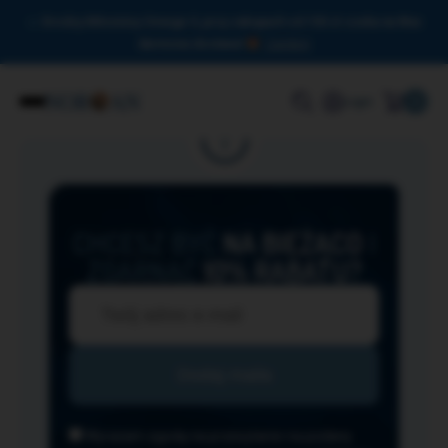
Drodzy Miłośnicy Omega-3, przy zakupach od 150 zł czeka na Was
darmowa dostawa!
Zamknij
0
Login
CHCESZ BYĆ
NA BIEŻĄCO
I
ZGARNĄĆ
10% RABATU?
Wyrażam zgodę na przesyłanie na podany