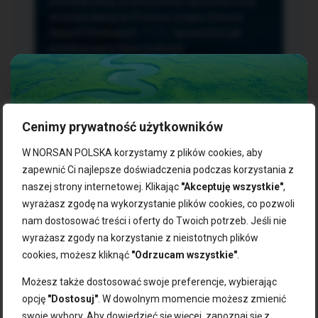
przetwarzania, przenoszenia i sprzeciwu oraz
złożenia skargi do Prezesa Urzędu Ochrony
Danych Osobowych.
TUTAJ
sprawdzisz jak
przetwarzamy dane osobowe.
Cenimy prywatność użytkowników
NASZE PRODUKTY:
W NORSAN POLSKA korzystamy z plików cookies, aby
zapewnić Ci najlepsze doświadczenia podczas korzystania z
naszej strony internetowej. Klikając
"Akceptuję wszystkie"
,
Kwasy omega-3
Zgarnij 10% rabatu na pierwsze
wyrażasz zgodę na wykorzystanie plików cookies, co pozwoli
Suplementy dla wegan
zakupy!
Kapsułki z omega-3
nam dostosować treści i oferty do Twoich potrzeb. Jeśli nie
Tran norweski
wyrażasz zgody na korzystanie z nieistotnych plików
Zapisz się do naszego newslettera i odbierz kod zniżkowy.
Olej rybny
cookies, możesz kliknąć
"Odrzucam wszystkie"
.
Bądź na bieżąco z promocjami, nowościami i zdrowymi
Olej z alg
wskazówkami od NORSAN!
Olej omega-3 dla psa i kota
Możesz także dostosować swoje preferencje, wybierając
opcję
"Dostosuj"
. W dowolnym momencie możesz zmienić
NORSAN:
swoje wybory. Aby dowiedzieć się więcej, zapoznaj się z