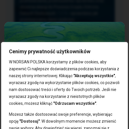
przetwarzania, przenoszenia i sprzeciwu oraz
złożenia skargi do Prezesa Urzędu Ochrony
Danych Osobowych.
TUTAJ
sprawdzisz jak
przetwarzamy dane osobowe.
Cenimy prywatność użytkowników
NASZE PRODUKTY:
W NORSAN POLSKA korzystamy z plików cookies, aby
zapewnić Ci najlepsze doświadczenia podczas korzystania z
naszej strony internetowej. Klikając
"Akceptuję wszystkie"
,
Kwasy omega-3
Zgarnij 10% rabatu na pierwsze
wyrażasz zgodę na wykorzystanie plików cookies, co pozwoli
Suplementy dla wegan
zakupy!
Kapsułki z omega-3
nam dostosować treści i oferty do Twoich potrzeb. Jeśli nie
Tran norweski
wyrażasz zgody na korzystanie z nieistotnych plików
Zapisz się do naszego newslettera i odbierz kod zniżkowy.
Olej rybny
cookies, możesz kliknąć
"Odrzucam wszystkie"
.
Bądź na bieżąco z promocjami, nowościami i zdrowymi
Olej z alg
wskazówkami od NORSAN!
Olej omega-3 dla psa i kota
Możesz także dostosować swoje preferencje, wybierając
opcję
"Dostosuj"
. W dowolnym momencie możesz zmienić
NORSAN:
swoje wybory. Aby dowiedzieć się więcej, zapoznaj się z