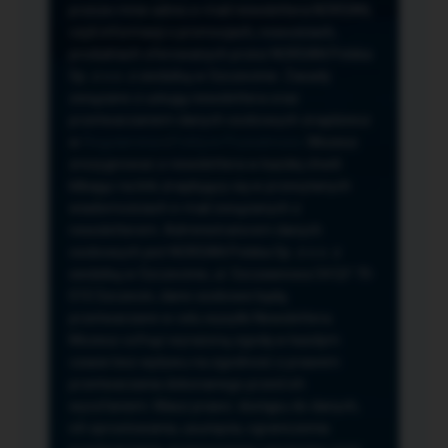
przeze mnie adres e-mail newslettera NORSAN,
czyli informacji o promocjach, nowościach,
produktach oferowanych przez NORSAN Polska
Sp. z o.o. z siedzibą w Szczecinie. Zasady
związane z usługą newslettera oraz
przetwarzaniem danych osobowych znajdziesz
w
Regulaminie
i
Polityce Prywatności
. Możesz
zrezygnować z newslettera w każdej chwili
klikając na link znajdujący się w przesyłanych
wiadomościach e-mail związanych z
newsletterem. Administratorem danych
osobowych jest NORSAN Polska Sp. z o.o. z
siedzibą w Szczecinie, ul. Szczawiowa 54 D,F 70-
010 Szczecin, dane osobowe będą
przetwarzane w celu wysyłki Newslettera.
Możesz cofnąć wyrażoną zgodę w każdym
czasie bez wpływu na zgodność z prawem
przetwarzania dokonanego przed ich
wycofaniem. Masz prawo: dostępu do danych,
ich sprostowania, usunięcia, ograniczenia