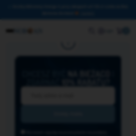
Drodzy Miłośnicy Omega-3, przy zakupach od 150 zł czeka na Was
darmowa dostawa!
Zamknij
0
Login
CHCESZ BYĆ
NA BIEŻĄCO
I
ZGARNĄĆ
10% RABATU?
Wyrażam zgodę na przesyłanie na podany