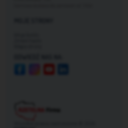
Darmowa dostawa dla zamówień od: 150zł
MOJE STRONY
Moje konto
Zmień hasło
Mapa strony
ODWIEDŹ NAS NA:
Wszelkie prawa zastrzeżone © 2026