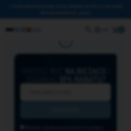
Drodzy Miłośnicy Omega-3, przy zakupach od 150 zł czeka na Was
darmowa dostawa!
Zamknij
0
Login
CHCESZ BYĆ
NA BIEŻĄCO
I
ZGARNĄĆ
10% RABATU?
Wyrażam zgodę na przesyłanie na podany