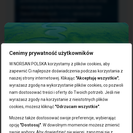
przetwarzania, przenoszenia i sprzeciwu oraz
złożenia skargi do Prezesa Urzędu Ochrony
Danych Osobowych.
TUTAJ
sprawdzisz jak
przetwarzamy dane osobowe.
Cenimy prywatność użytkowników
NASZE PRODUKTY:
W NORSAN POLSKA korzystamy z plików cookies, aby
zapewnić Ci najlepsze doświadczenia podczas korzystania z
naszej strony internetowej. Klikając
"Akceptuję wszystkie"
,
Kwasy omega-3
Zgarnij 10% rabatu na pierwsze
wyrażasz zgodę na wykorzystanie plików cookies, co pozwoli
Suplementy dla wegan
zakupy!
Kapsułki z omega-3
nam dostosować treści i oferty do Twoich potrzeb. Jeśli nie
Tran norweski
wyrażasz zgody na korzystanie z nieistotnych plików
Zapisz się do naszego newslettera i odbierz kod zniżkowy.
Olej rybny
cookies, możesz kliknąć
"Odrzucam wszystkie"
.
Bądź na bieżąco z promocjami, nowościami i zdrowymi
Olej z alg
wskazówkami od NORSAN!
Olej omega-3 dla psa i kota
Możesz także dostosować swoje preferencje, wybierając
opcję
"Dostosuj"
. W dowolnym momencie możesz zmienić
NORSAN:
swoje wybory. Aby dowiedzieć się więcej, zapoznaj się z