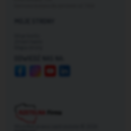
Darmowa dostawa dla zamówień od: 150zł
MOJE STRONY
Moje konto
Zmień hasło
Mapa strony
ODWIEDŹ NAS NA:
Wszelkie prawa zastrzeżone © 2026