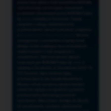
przeze mnie adres e-mail newslettera NORSAN,
czyli informacji o promocjach, nowościach,
produktach oferowanych przez NORSAN Polska
Sp. z o.o. z siedzibą w Szczecinie. Zasady
związane z usługą newslettera oraz
przetwarzaniem danych osobowych znajdziesz
w
Regulaminie
i
Polityce Prywatności
. Możesz
zrezygnować z newslettera w każdej chwili
klikając na link znajdujący się w przesyłanych
wiadomościach e-mail związanych z
newsletterem. Administratorem danych
osobowych jest NORSAN Polska Sp. z o.o. z
siedzibą w Szczecinie, ul. Szczawiowa 54 D,F 70-
010 Szczecin, dane osobowe będą
przetwarzane w celu wysyłki Newslettera.
Możesz cofnąć wyrażoną zgodę w każdym
czasie bez wpływu na zgodność z prawem
przetwarzania dokonanego przed ich
wycofaniem. Masz prawo: dostępu do danych,
ich sprostowania, usunięcia, ograniczenia